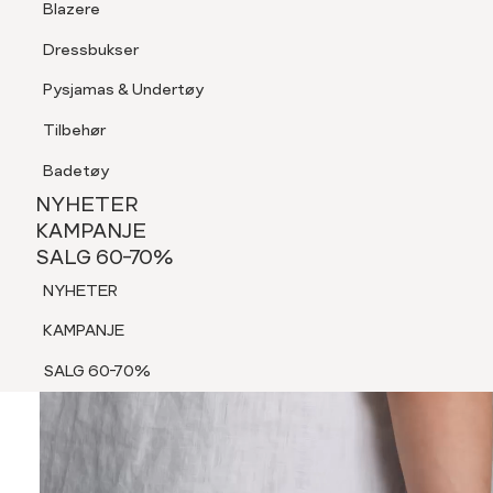
Blazere
Tilbehør
Dressbukser
Shorts
Pysjamas & Undertøy
Pysjamas & Undertøy
Tilbehør
NYHETER
KAMPANJE
Badetøy
SALG 60-70%
NYHETER
NYHETER
KAMPANJE
SALG 60-70%
KAMPANJE
NYHETER
SALG 60-70%
KAMPANJE
SALG 60-70%