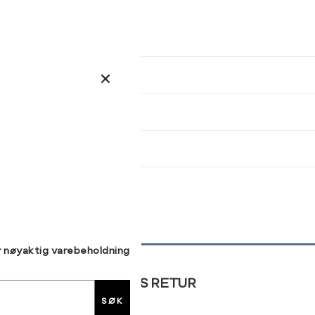
kommer tilbake på lager. Velg
størrelse:
Brystvidde (cm)
Midjemål (cm)
Hoftemål (cm)
UKK
78-81
62-64
86-89
38
40
42
82-85
65-67
93-96
86-89
68-71
97-100
90-93
72-75
101-104
SEND
94-97
76-79
105-107
98-101
80-84
108-112
r nøyaktig varebeholdning
GRATIS RETUR
SØK