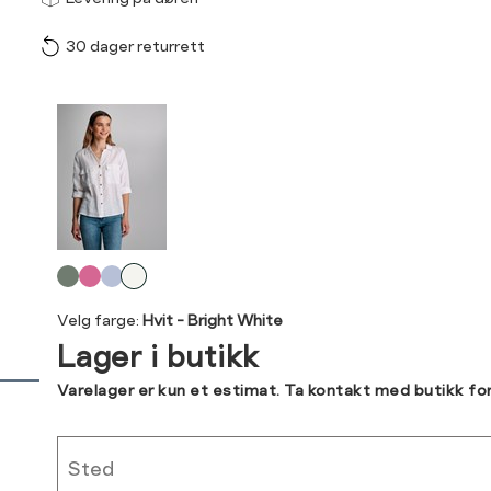
30 dager returrett
Vi gir beskjed hvis varen 
ønsket 
Størrelse
Klesstørrelse
L
Produktdetaljer
XS
34
34
36
Kundeomtaler
S
36
44
M
38
Levering og retur
L
40
Velg
Din
farge
XL
42
Velg farge:
Hvit - Bright White
e-
Lager i butikk
post
XXL
44
Sidebunn
Varelager er kun et estimat. Ta kontakt med butikk fo
RASK LEVERING
Sted