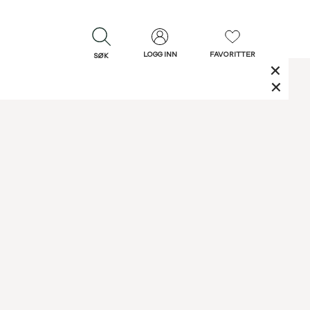
LOGG INN
FAVORITTER
SØK
LUKK
LUKK
Rask levering
Gratis retur
30 dagers retur