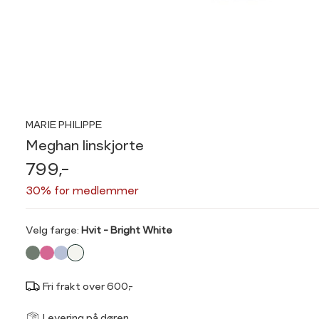
MARIE PHILIPPE
Meghan linskjorte
799,-
30% for medlemmer
Velg
Velg farge:
Hvit - Bright White
farge
Fri frakt over 600,-
Størrel
Få v
Levering på døren