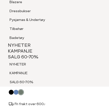
Blazere
Tilbehør
Dressbukser
LOGG INN
FAVORITTER
SØK
Shorts
Pysjamas & Undertøy
Pysjamas & Undertøy
Tilbehør
NYHETER
KAMPANJE
Badetøy
SALG 60-70%
MEDLEM 30%
NYHETER
VA VITE
NYHETER
KAMPANJE
Mia bluse
SALG 60-70%
KAMPANJE
499,-
NYHETER
SALG 60-70%
30% for medlemmer
KAMPANJE
SALG 60-70%
Velg
Velg farge:
Grønn - Sea Spray
farge
Fri frakt over 600,-