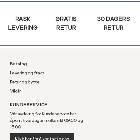
Sidebunn
RASK
GRATIS
30 DAGERS
LEVERING
RETUR
RETUR
Betaling
Levering og frakt
Retur og bytte
Vilkår
KUNDESERVICE
Vår avdeling for Kundeservice har
åpent hverdager mellom kl 09:00 og
15:00
Klikk her for å kontakte oss