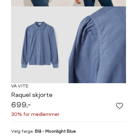
VA VITE
Raquel skjorte
699,-
30% for medlemmer
Velg
Velg farge:
Blå - Moonlight Blue