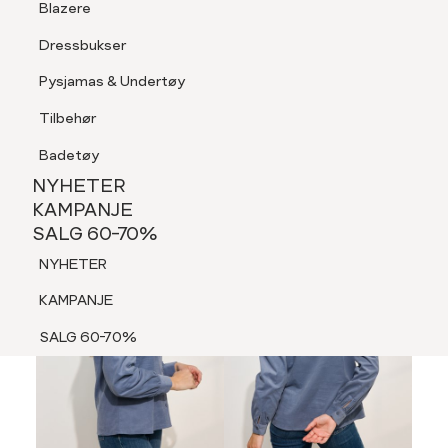
Blazere
Tilbehør
Dressbukser
LOGG INN
FAVORITTER
SØK
Shorts
Pysjamas & Undertøy
Pysjamas & Undertøy
Tilbehør
NYHETER
KAMPANJE
Badetøy
SALG 60-70%
NYHETER
MEDLEM 30%
NYHETER
KAMPANJE
SALG 60-70%
KAMPANJE
NYHETER
SALG 60-70%
KAMPANJE
SALG 60-70%