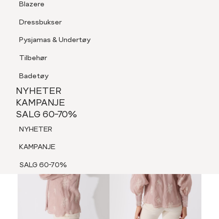
Blazere
Tilbehør
Dressbukser
LOGG INN
FAVORITTER
SØK
Shorts
Pysjamas & Undertøy
Pysjamas & Undertøy
Tilbehør
NYHETER
KAMPANJE
Badetøy
SALG 60-70%
NYHETER
60%
NYHETER
KAMPANJE
SALG 60-70%
KAMPANJE
NYHETER
SALG 60-70%
KAMPANJE
SALG 60-70%