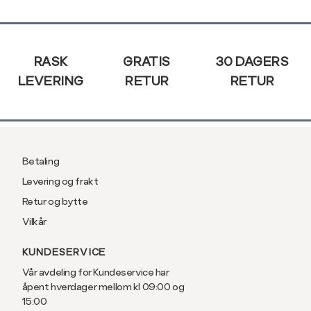
XXL
44
Sidebunn
RASK
GRATIS
30 DAGERS
LEVERING
RETUR
RETUR
Betaling
Levering og frakt
Retur og bytte
Vilkår
KUNDESERVICE
Vår avdeling for Kundeservice har
åpent hverdager mellom kl 09:00 og
15:00