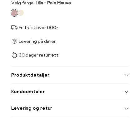
Velg
Velg farge:
Lilla - Pale Mauve
farge
Fri frakt over 600,-
Størrel
Få v
Levering på døren
30 dager returrett
Vi gir beskjed hvis varen 
ønsket 
Størrelse
Klesstørrelse
L
Produktdetaljer
XS
34
42
44
Kundeomtaler
S
36
M
38
Din
Levering og retur
e-
L
40
post
XL
42