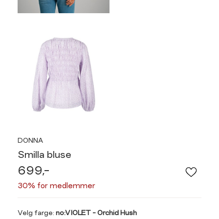
DONNA
Smilla bluse
699,-
30% for medlemmer
Velg
Velg farge:
no:VIOLET - Orchid Hush