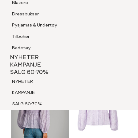
Blazere
Tilbehør
Dressbukser
LOGG INN
FAVORITTER
SØK
Shorts
Pysjamas & Undertøy
Pysjamas & Undertøy
Tilbehør
NYHETER
KAMPANJE
Badetøy
SALG 60-70%
NYHETER
MEDLEM 30%
NYHETER
KAMPANJE
SALG 60-70%
KAMPANJE
NYHETER
SALG 60-70%
KAMPANJE
SALG 60-70%