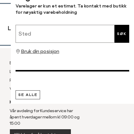
Sidebunn
Varelager er kun et estimat. Ta kontakt med butikk
for nøyaktig varebeholdning
RASK
GRATIS
30 DAGERS
Sted
LEVERING
RETUR
RETUR
SØK
Bruk din posisjon
Betaling
Levering og frakt
Retur og bytte
Vilkår
SE ALLE
KUNDESERVICE
Vår avdeling for Kundeservice har
åpent hverdager mellom kl 09:00 og
15:00