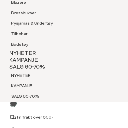
Blazere
Tilbehør
Dressbukser
LOGG INN
FAVORITTER
SØK
Shorts
Pysjamas & Undertøy
Pysjamas & Undertøy
Tilbehør
NYHETER
KAMPANJE
Badetøy
SALG 60-70%
NYHETER
VA VITE
NYHETER
KAMPANJE
Chrystal tøfler
SALG 60-70%
KAMPANJE
399,-
NYHETER
SALG 60-70%
KAMPANJE
Velg
Velg farge:
Svart - Black
SALG 60-70%
farge
Fri frakt over 600,-