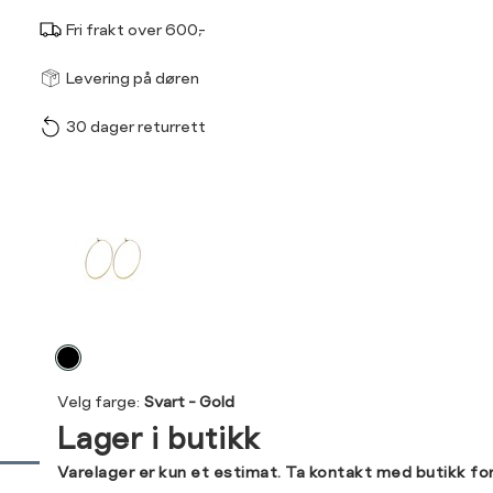
Fri frakt over 600,-
Størrel
Få v
Levering på døren
30 dager returrett
Vi gir beskjed hvis varen 
ønsket 
L
Produktdetaljer
0
Kundeomtaler
Din
Levering og retur
e-
Velg
post
farge
Velg farge:
Svart - Gold
Lager i butikk
Sidebunn
Varelager er kun et estimat. Ta kontakt med butikk fo