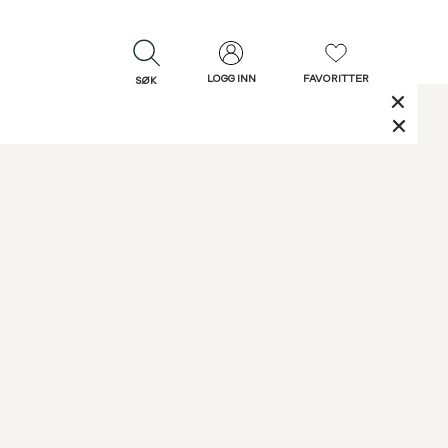
LOGG INN
FAVORITTER
SØK
LUKK
LUKK
Rask levering
Gratis retur
30 dagers retur