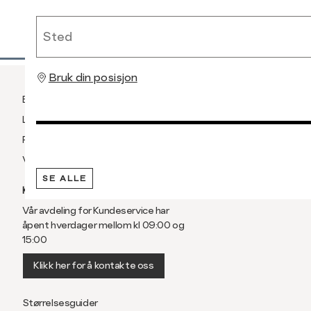
RASK LEVERING
Sted
Bruk din posisjon
Betaling
Levering og frakt
Retur og bytte
Vilkår
SE ALLE
KUNDESERVICE
Vår avdeling for Kundeservice har
åpent hverdager mellom kl 09:00 og
15:00
Klikk her for å kontakte oss
Størrelsesguider