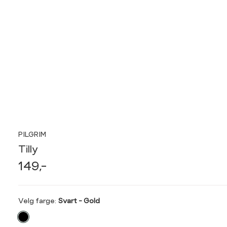
PILGRIM
Tilly
149,-
Velg
Velg farge:
Svart - Gold
farge