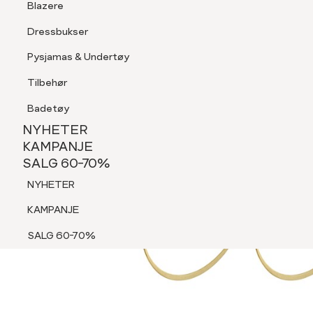
Blazere
Tilbehør
Dressbukser
Shorts
Pysjamas & Undertøy
Pysjamas & Undertøy
Tilbehør
NYHETER
KAMPANJE
Badetøy
SALG 60-70%
NYHETER
NYHETER
KAMPANJE
SALG 60-70%
KAMPANJE
NYHETER
SALG 60-70%
KAMPANJE
SALG 60-70%