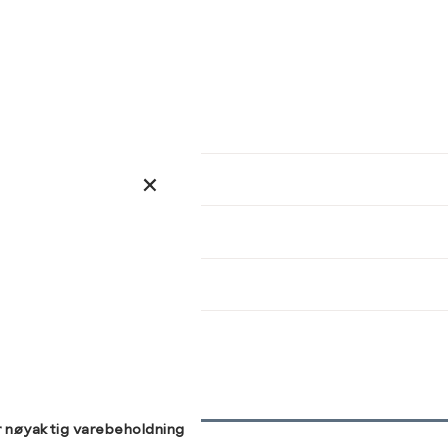
ser
arsel
kommer tilbake på lager. Velg
størrelse:
UKK
SEND
r nøyaktig varebeholdning