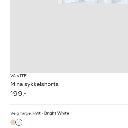
VA VITE
Mina sykkelshorts
199,-
Velg
Velg farge:
Hvit - Bright White
farge