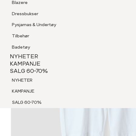
Blazere
Tilbehør
Dressbukser
Shorts
Pysjamas & Undertøy
Pysjamas & Undertøy
Tilbehør
NYHETER
KAMPANJE
Badetøy
SALG 60-70%
NYHETER
NYHETER
KAMPANJE
SALG 60-70%
KAMPANJE
NYHETER
SALG 60-70%
KAMPANJE
SALG 60-70%