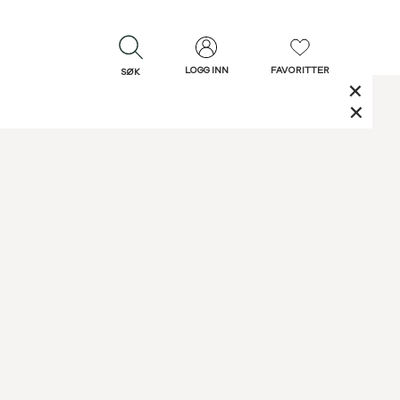
LOGG INN
FAVORITTER
SØK
LUKK
LUKK
Rask levering
Gratis retur
30 dagers retur