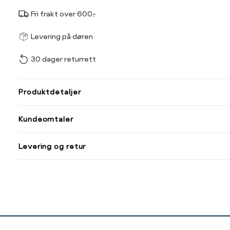
Fri frakt over 600,-
Størrel
Få v
Levering på døren
30 dager returrett
Vi gir beskjed hvis varen 
ønsket 
L
Produktdetaljer
XS
S
Kundeomtaler
XXL
XXXL
Levering og retur
Din
e-
post
Sidebunn