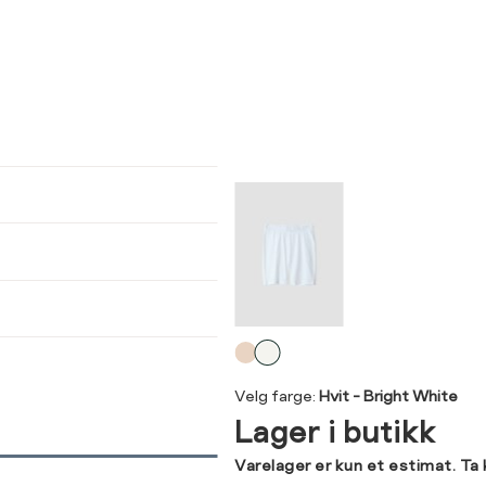
ser
arsel
kommer tilbake på lager. Velg
størrelse:
UKK
M
L
XL
Velg
SEND
farge
Velg farge:
Hvit - Bright White
Lager i butikk
Varelager er kun et estimat. Ta