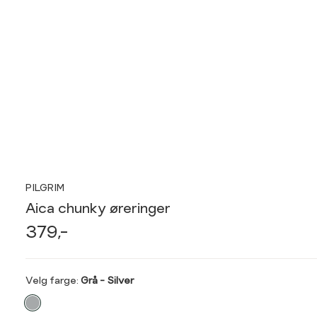
PILGRIM
Aica chunky øreringer
379,-
Velg
Velg farge:
Grå - Silver
farge