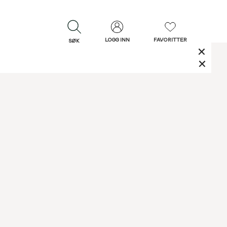
LOGG INN
FAVORITTER
SØK
LUKK
LUKK
Rask levering
Gratis retur
30 dagers retur