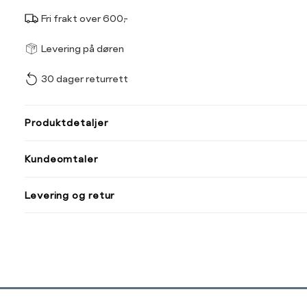
Fri frakt over 600,-
Størrel
Få v
Levering på døren
30 dager returrett
Vi gir beskjed hvis varen 
ønsket 
L
Produktdetaljer
Din
Kundeomtaler
e-
post
Levering og retur
Sidebunn