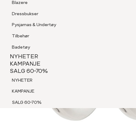
Blazere
Tilbehør
Dressbukser
Shorts
Pysjamas & Undertøy
Pysjamas & Undertøy
Tilbehør
NYHETER
KAMPANJE
Badetøy
SALG 60-70%
NYHETER
NYHETER
KAMPANJE
SALG 60-70%
KAMPANJE
NYHETER
SALG 60-70%
KAMPANJE
SALG 60-70%