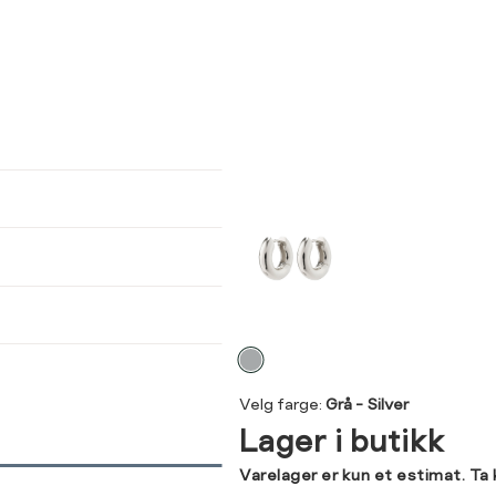
ser
arsel
kommer tilbake på lager. Velg
størrelse:
UKK
SEND
Velg
farge
Velg farge:
Grå - Silver
Lager i butikk
Varelager er kun et estimat. Ta