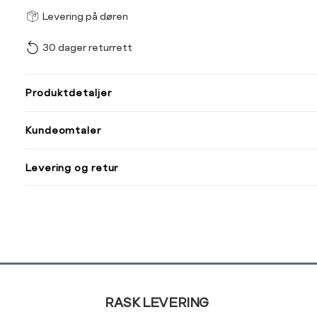
Størrel
Få v
Levering på døren
30 dager returrett
Vi gir beskjed hvis varen 
ønsket 
L
Produktdetaljer
Din
Kundeomtaler
e-
post
Levering og retur
Sidebunn
RASK LEVERING