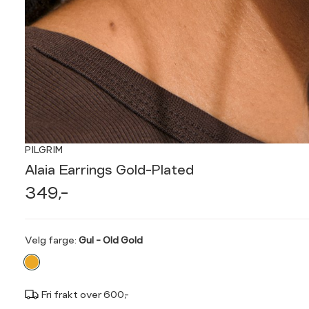
PILGRIM
Alaia Earrings Gold-Plated
349,-
Velg
Velg farge:
Gul - Old Gold
farge
Fri frakt over 600,-