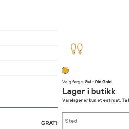
ser
arsel
kommer tilbake på lager. Velg
størrelse:
UKK
SEND
Velg
farge
Velg farge:
Gul - Old Gold
Lager i butikk
Varelager er kun et estimat. Ta
Sted
GRATIS RETUR