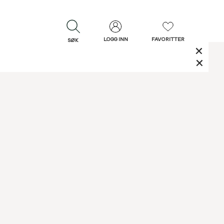
LOGG INN
FAVORITTER
SØK
LUKK
LUKK
Rask levering
Gratis retur
30 dagers retur