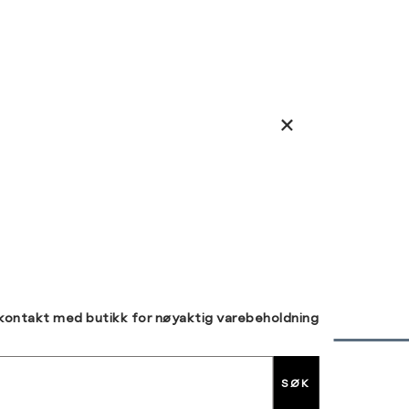
 kontakt med butikk for nøyaktig varebeholdning
SØK
30 DAGERS RETUR