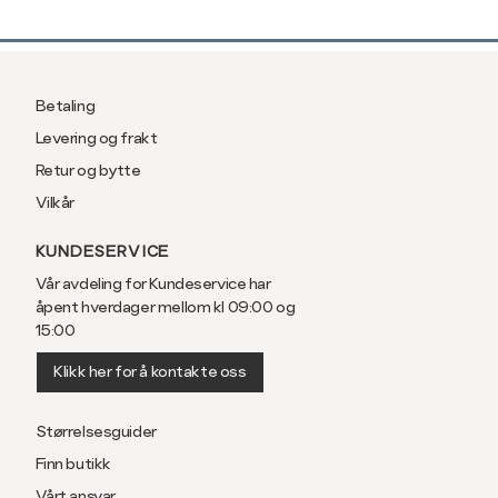
Betaling
Levering og frakt
Retur og bytte
Vilkår
KUNDESERVICE
Vår avdeling for Kundeservice har
åpent hverdager mellom kl 09:00 og
15:00
Klikk her for å kontakte oss
Størrelsesguider
Finn butikk
Vårt ansvar