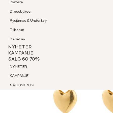
Blazere
Tilbehør
Dressbukser
Shorts
Pysjamas & Undertøy
Pysjamas & Undertøy
Tilbehør
NYHETER
KAMPANJE
Badetøy
SALG 60-70%
NYHETER
NYHETER
KAMPANJE
SALG 60-70%
KAMPANJE
NYHETER
SALG 60-70%
KAMPANJE
SALG 60-70%