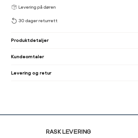
Størrel
Få v
Levering på døren
30 dager returrett
Vi gir beskjed hvis varen 
ønsket 
L
Produktdetaljer
Din
Kundeomtaler
e-
post
Levering og retur
Sidebunn
RASK LEVERING