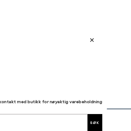
 kontakt med butikk for nøyaktig varebeholdning
SØK
30 DAGERS RETUR