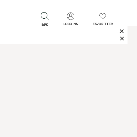
LOGG INN
FAVORITTER
SØK
LUKK
LUKK
Rask levering
Gratis retur
30 dagers retur