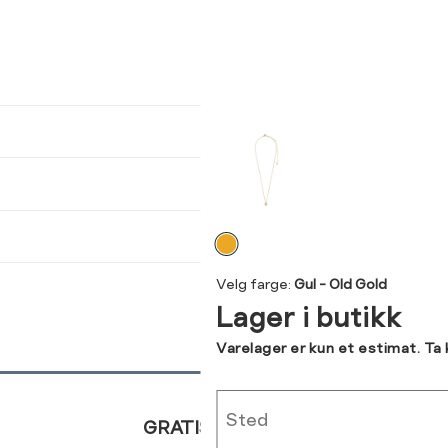
ser
arsel
kommer tilbake på lager. Velg
størrelse:
UKK
SEND
Velg
farge
Velg farge:
Gul - Old Gold
Lager i butikk
Varelager er kun et estimat. Ta
Sted
GRATIS RETUR