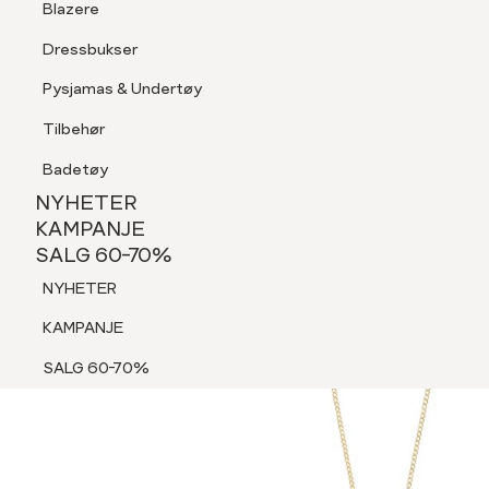
Blazere
Tilbehør
Dressbukser
Shorts
Pysjamas & Undertøy
Pysjamas & Undertøy
Tilbehør
NYHETER
KAMPANJE
Badetøy
SALG 60-70%
NYHETER
NYHETER
KAMPANJE
SALG 60-70%
KAMPANJE
NYHETER
SALG 60-70%
KAMPANJE
SALG 60-70%