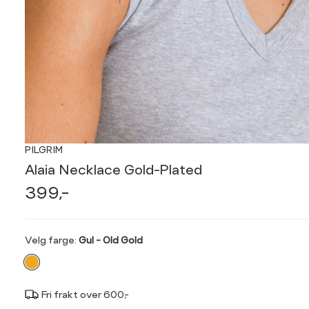
PILGRIM
Alaia Necklace Gold-Plated
399,-
Velg
Velg farge:
Gul - Old Gold
farge
Fri frakt over 600,-