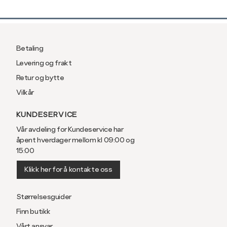
Betaling
Levering og frakt
Retur og bytte
Vilkår
KUNDESERVICE
Vår avdeling for Kundeservice har
åpent hverdager mellom kl 09:00 og
15:00
Klikk her for å kontakte oss
Størrelsesguider
Finn butikk
Vårt ansvar