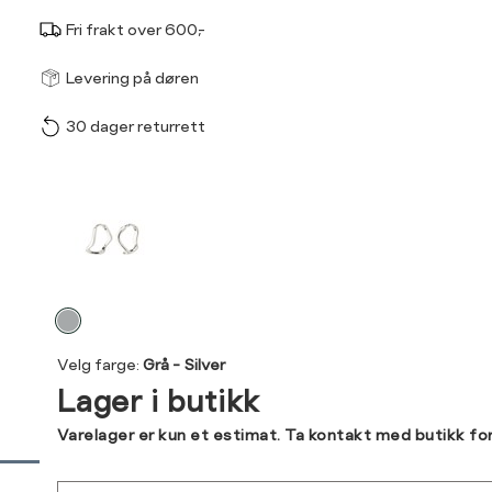
Fri frakt over 600,-
Størrel
Få v
Levering på døren
30 dager returrett
Vi gir beskjed hvis varen 
ønsket 
L
Produktdetaljer
ONESIZE
Kundeomtaler
Din
Levering og retur
Velg
e-
farge
post
Velg farge:
Grå - Silver
Lager i butikk
Varelager er kun et estimat. Ta kontakt med butikk fo
Sidebunn