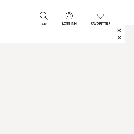
LOGG INN
FAVORITTER
SØK
LUKK
LUKK
Rask levering
Gratis retur
30 dagers retur