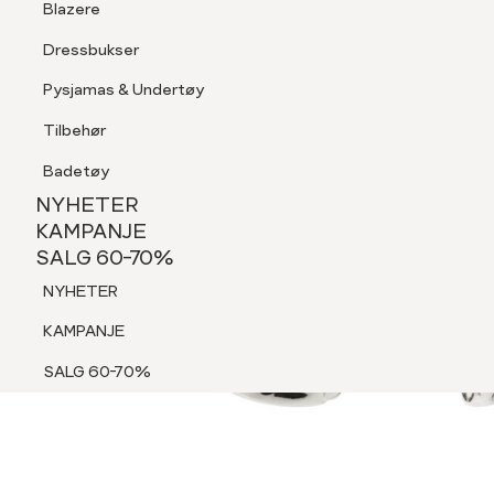
Blazere
Tilbehør
Dressbukser
Shorts
Pysjamas & Undertøy
Pysjamas & Undertøy
Tilbehør
NYHETER
KAMPANJE
Badetøy
SALG 60-70%
NYHETER
NYHETER
KAMPANJE
SALG 60-70%
KAMPANJE
NYHETER
SALG 60-70%
KAMPANJE
SALG 60-70%