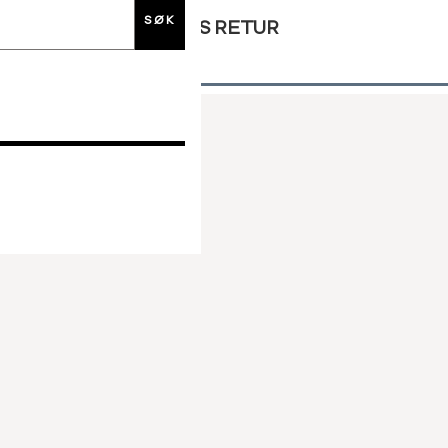
SØK
GRATIS RETUR