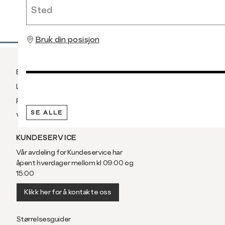
Sted
RASK LEVERING
Bruk din posisjon
Betaling
Levering og frakt
Retur og bytte
SE ALLE
Vilkår
KUNDESERVICE
Vår avdeling for Kundeservice har
åpent hverdager mellom kl 09:00 og
15:00
Klikk her for å kontakte oss
Størrelsesguider