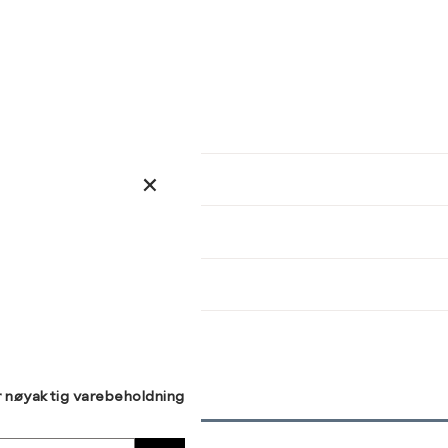
ser
arsel
kommer tilbake på lager. Velg
størrelse:
UKK
SEND
r nøyaktig varebeholdning