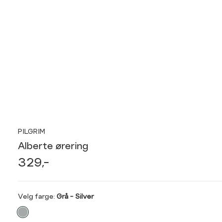
PILGRIM
Alberte ørering
329,-
Velg
Velg farge:
Grå - Silver
farge