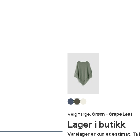
ser
arsel
kommer tilbake på lager. Velg
størrelse:
UKK
SEND
Velg
farge
Velg farge:
Grønn - Grape Leaf
Lager i butikk
Varelager er kun et estimat. Ta