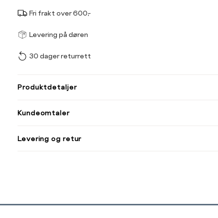
Fri frakt over 600,-
Størrel
Få v
Levering på døren
30 dager returrett
Vi gir beskjed hvis varen 
ønsket 
L
Produktdetaljer
ONESIZE
Kundeomtaler
Din
Levering og retur
e-
post
Sidebunn