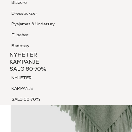
Blazere
Tilbehør
Dressbukser
Shorts
Pysjamas & Undertøy
Pysjamas & Undertøy
Tilbehør
NYHETER
KAMPANJE
Badetøy
SALG 60-70%
NYHETER
NYHETER
KAMPANJE
SALG 60-70%
KAMPANJE
NYHETER
SALG 60-70%
KAMPANJE
SALG 60-70%