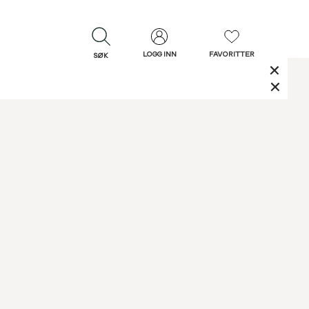
LOGG INN
FAVORITTER
SØK
LUKK
LUKK
Rask levering
Gratis retur
30 dagers retur