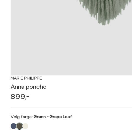
MARIE PHILIPPE
Anna poncho
899,-
Velg
Velg farge:
Grønn - Grape Leaf
farge