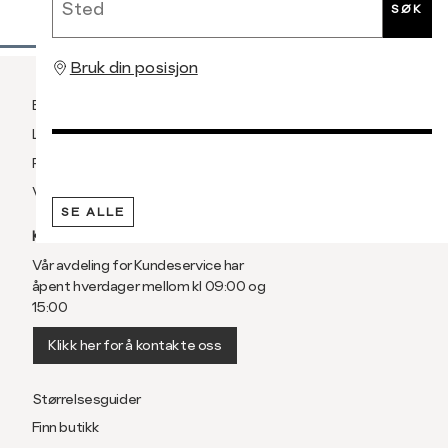
SØK
Bruk din posisjon
Betaling
Levering og frakt
Retur og bytte
Vilkår
SE ALLE
KUNDESERVICE
Vår avdeling for Kundeservice har
åpent hverdager mellom kl 09:00 og
15:00
Klikk her for å kontakte oss
Størrelsesguider
Finn butikk