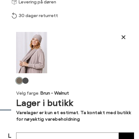
Størrel
Få v
Levering på døren
30 dager returrett
Vi gir beskjed hvis varen 
ønsket 
L
Produktdetaljer
ONESIZE
Kundeomtaler
Din
Levering og retur
e-
Velg
post
farge
Velg farge:
Brun - Walnut
Lager i butikk
Sidebunn
Varelager er kun et estimat. Ta kontakt med butikk
for nøyaktig varebeholdning
RASK
GRATIS
30 DAGERS
Sted
LEVERING
RETUR
RETUR