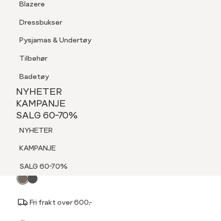
Blazere
Tilbehør
Dressbukser
LOGG INN
FAVORITTER
SØK
Shorts
Pysjamas & Undertøy
Pysjamas & Undertøy
Tilbehør
NYHETER
KAMPANJE
Badetøy
SALG 60-70%
NYHETER
MARIE PHILIPPE
NYHETER
KAMPANJE
Caila premium skjerf
SALG 60-70%
KAMPANJE
1 199,-
NYHETER
SALG 60-70%
KAMPANJE
Velg
Velg farge:
Brun - Walnut
SALG 60-70%
farge
Fri frakt over 600,-