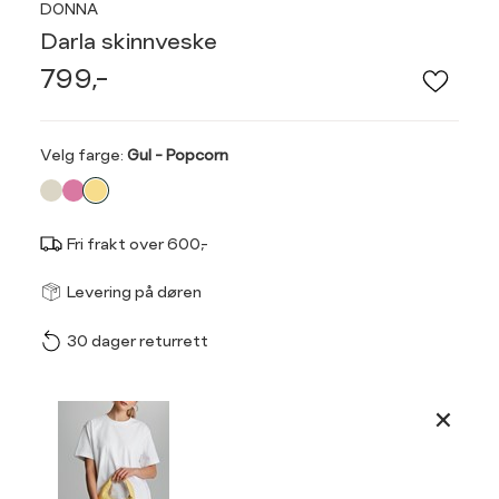
DONNA
Darla skinnveske
799,-
Velg
Velg farge:
Gul - Popcorn
farge
Fri frakt over 600,-
Størrel
Få v
Levering på døren
30 dager returrett
Vi gir beskjed hvis varen 
ønsket 
L
Produktdetaljer
ONESIZE
Kundeomtaler