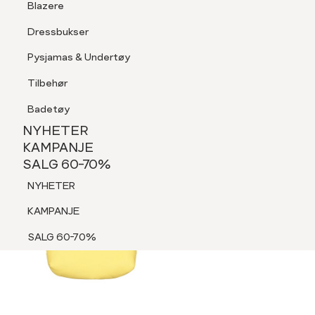
Blazere
Tilbehør
Dressbukser
LOGG INN
FAVORITTER
SØK
Shorts
Pysjamas & Undertøy
Pysjamas & Undertøy
Tilbehør
NYHETER
KAMPANJE
Badetøy
SALG 60-70%
NYHETER
NYHETER
KAMPANJE
SALG 60-70%
KAMPANJE
NYHETER
SALG 60-70%
KAMPANJE
SALG 60-70%