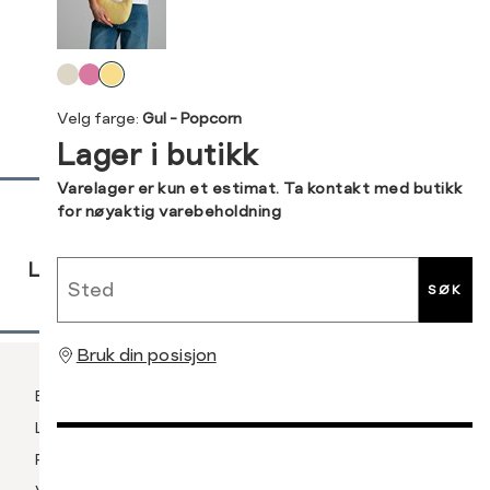
Din
Levering og retur
e-
Velg
post
farge
Velg farge:
Gul - Popcorn
Lager i butikk
Sidebunn
Varelager er kun et estimat. Ta kontakt med butikk
for nøyaktig varebeholdning
RASK
GRATIS
30 DAGERS
Sted
LEVERING
RETUR
RETUR
SØK
Bruk din posisjon
Betaling
Levering og frakt
Retur og bytte