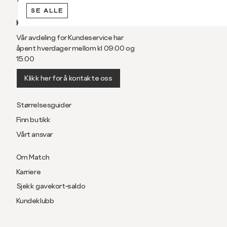
Vilkår
SE ALLE
KUNDESERVICE
Vår avdeling for Kundeservice har
åpent hverdager mellom kl 09:00 og
15:00
Klikk her for å kontakte oss
Størrelsesguider
Finn butikk
Vårt ansvar
Om Match
Karriere
Sjekk gavekort-saldo
Kundeklubb