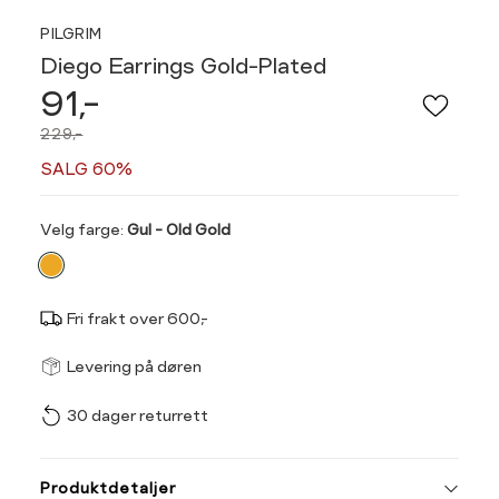
PILGRIM
Diego Earrings Gold-Plated
91,-
229,-
SALG 60%
Velg
Velg farge:
Gul - Old Gold
farge
Fri frakt over 600,-
Størrel
Få v
Levering på døren
30 dager returrett
Vi gir beskjed hvis varen 
ønsket 
L
Produktdetaljer