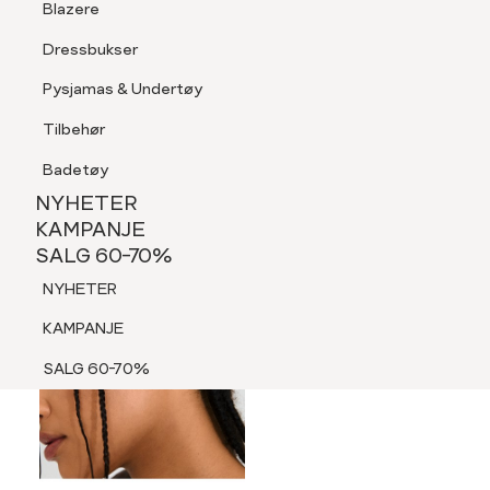
Blazere
Tilbehør
Dressbukser
LOGG INN
FAVORITTER
SØK
Shorts
Pysjamas & Undertøy
Pysjamas & Undertøy
Tilbehør
NYHETER
KAMPANJE
Badetøy
SALG 60-70%
NYHETER
60%
NYHETER
KAMPANJE
SALG 60-70%
KAMPANJE
NYHETER
SALG 60-70%
KAMPANJE
SALG 60-70%