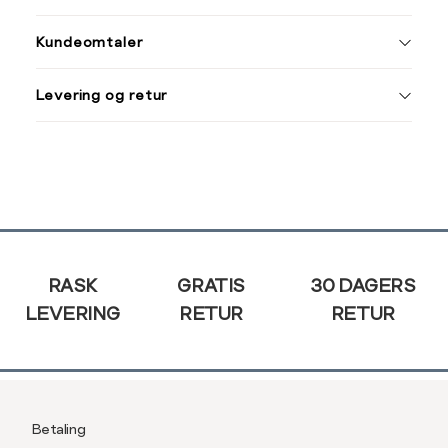
ONESIZE
Kundeomtaler
Din
Levering og retur
e-
post
Sidebunn
RASK
GRATIS
30 DAGERS
LEVERING
RETUR
RETUR
Betaling