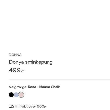
DONNA
Donya sminkepung
499,-
Velg
Velg farge:
Rosa - Mauve Chalk
farge
Fri frakt over 600,-