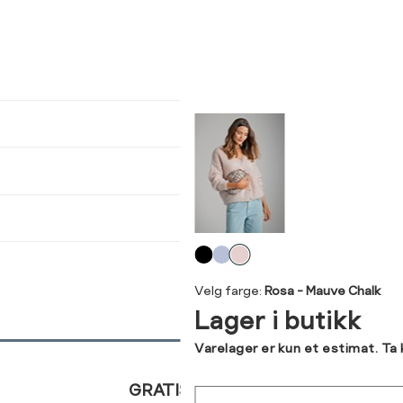
ser
arsel
kommer tilbake på lager. Velg
størrelse:
UKK
SEND
Velg
farge
Velg farge:
Rosa - Mauve Chalk
Lager i butikk
Varelager er kun et estimat. Ta
GRATIS RETUR
Sted