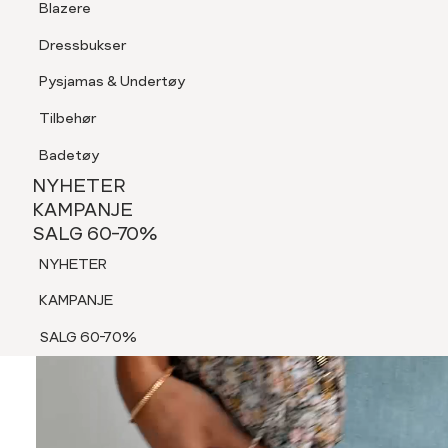
Blazere
Tilbehør
Dressbukser
Shorts
Pysjamas & Undertøy
Pysjamas & Undertøy
Tilbehør
NYHETER
KAMPANJE
Badetøy
SALG 60-70%
NYHETER
NYHETER
KAMPANJE
SALG 60-70%
KAMPANJE
NYHETER
SALG 60-70%
KAMPANJE
SALG 60-70%