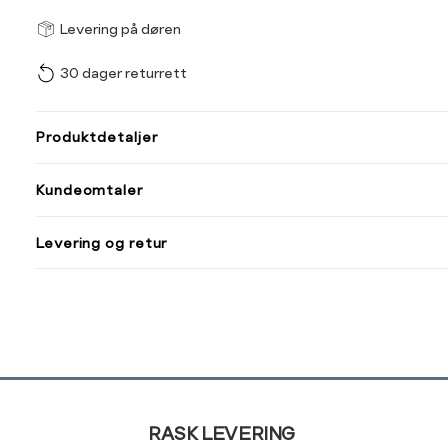
Størrel
Få v
Levering på døren
30 dager returrett
Vi gir beskjed hvis varen 
ønsket 
L
Produktdetaljer
ONESIZE
Kundeomtaler
Din
Levering og retur
e-
post
Sidebunn
RASK LEVERING