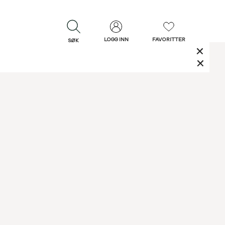
LOGG INN
FAVORITTER
SØK
LUKK
LUKK
Rask levering
Gratis retur
30 dagers retur