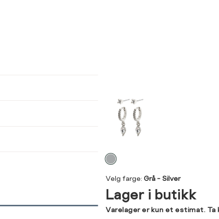
ser
arsel
kommer tilbake på lager. Velg
størrelse:
UKK
SEND
Velg
farge
Velg farge:
Grå - Silver
Lager i butikk
Varelager er kun et estimat. Ta