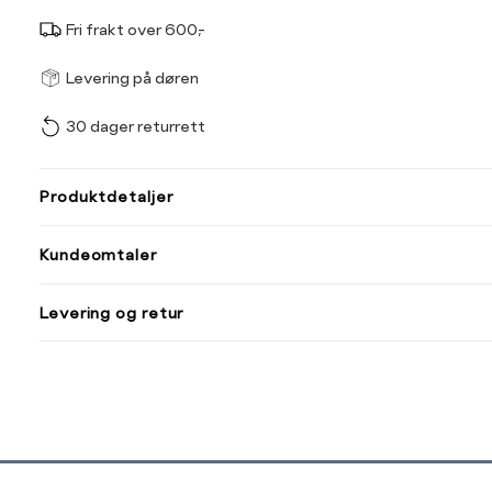
Fri frakt over 600,-
Størrel
Få v
Levering på døren
30 dager returrett
Vi gir beskjed hvis varen 
ønsket 
L
Produktdetaljer
Din
Kundeomtaler
e-
post
Levering og retur
Sidebunn