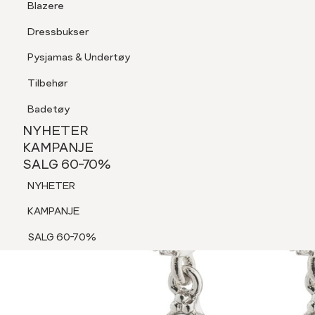
Blazere
Tilbehør
Dressbukser
Shorts
Pysjamas & Undertøy
Pysjamas & Undertøy
Tilbehør
NYHETER
KAMPANJE
Badetøy
SALG 60-70%
NYHETER
NYHETER
KAMPANJE
SALG 60-70%
KAMPANJE
NYHETER
SALG 60-70%
KAMPANJE
SALG 60-70%