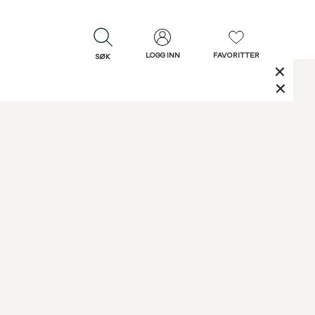
LOGG INN
FAVORITTER
SØK
LUKK
LUKK
Rask levering
Gratis retur
30 dagers retur