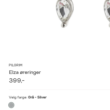
PILGRIM
Elza øreringer
399,-
Velg
Velg farge:
Grå - Silver
farge