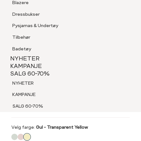
Blazere
Tilbehør
Dressbukser
LOGG INN
FAVORITTER
SØK
Shorts
Pysjamas & Undertøy
Pysjamas & Undertøy
Tilbehør
NYHETER
KAMPANJE
Badetøy
SALG 60-70%
NYHETER
60%
NYHETER
KAMPANJE
DONNA
SALG 60-70%
KAMPANJE
Fiora Skjerf
NYHETER
SALG 60-70%
159,-
KAMPANJE
399,-
SALG 60-70%
SALG 60%
Velg
Velg farge:
Gul - Transparent Yellow
farge