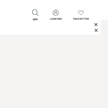
LOGG INN
FAVORITTER
SØK
LUKK
LUKK
Rask levering
Gratis retur
30 dagers retur