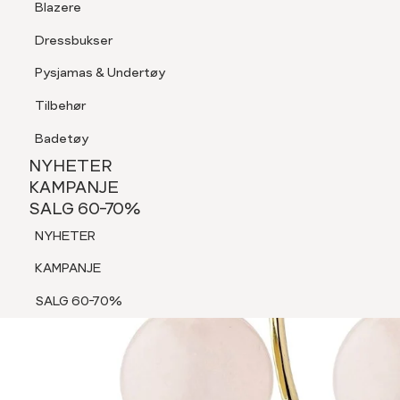
Blazere
Tilbehør
Dressbukser
Shorts
Pysjamas & Undertøy
Pysjamas & Undertøy
Tilbehør
NYHETER
KAMPANJE
Badetøy
SALG 60-70%
NYHETER
NYHETER
KAMPANJE
SALG 60-70%
KAMPANJE
NYHETER
SALG 60-70%
KAMPANJE
SALG 60-70%