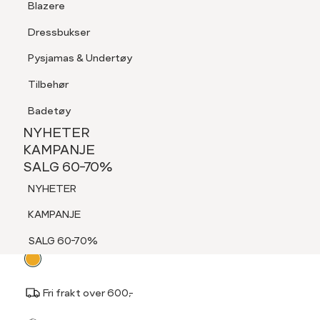
Blazere
Tilbehør
Dressbukser
LOGG INN
FAVORITTER
SØK
Shorts
Pysjamas & Undertøy
Pysjamas & Undertøy
Tilbehør
NYHETER
KAMPANJE
Badetøy
SALG 60-70%
NYHETER
PILGRIM
NYHETER
KAMPANJE
Josefine Earrings
SALG 60-70%
KAMPANJE
249,-
NYHETER
SALG 60-70%
KAMPANJE
Velg
Velg farge:
Gul - Old Gold
SALG 60-70%
farge
Fri frakt over 600,-