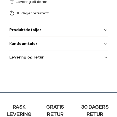
Størrel
Få v
Levering på døren
30 dager returrett
Vi gir beskjed hvis varen 
ønsket 
L
Produktdetaljer
Din
Kundeomtaler
e-
post
Levering og retur
Sidebunn
RASK
GRATIS
30 DAGERS
LEVERING
RETUR
RETUR