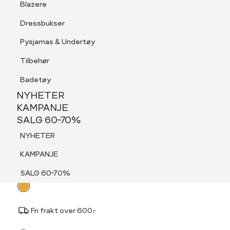
Blazere
Tilbehør
Dressbukser
LOGG INN
FAVORITTER
SØK
Shorts
Pysjamas & Undertøy
Pysjamas & Undertøy
Tilbehør
NYHETER
KAMPANJE
Badetøy
SALG 60-70%
NYHETER
PILGRIM
NYHETER
KAMPANJE
Jova Pearl Earrings
SALG 60-70%
KAMPANJE
349,-
NYHETER
SALG 60-70%
KAMPANJE
Velg
Velg farge:
Gul - Old Gold
SALG 60-70%
farge
Fri frakt over 600,-