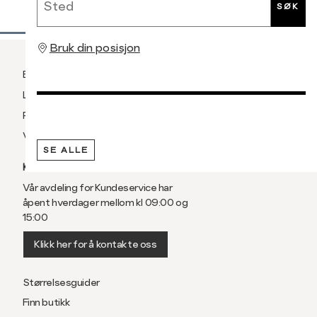
SØK
Bruk din posisjon
Betaling
Levering og frakt
Retur og bytte
Vilkår
SE ALLE
KUNDESERVICE
Vår avdeling for Kundeservice har
åpent hverdager mellom kl 09:00 og
15:00
Klikk her for å kontakte oss
Størrelsesguider
Finn butikk