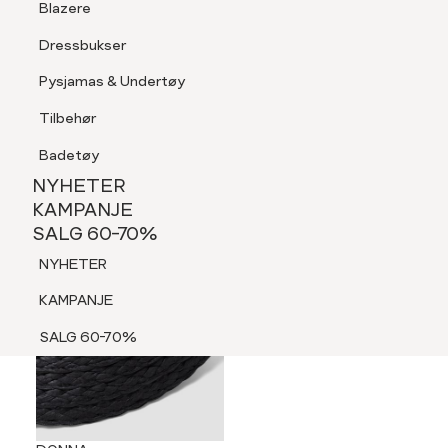
Blazere
Tilbehør
Dressbukser
LOGG INN
FAVORITTER
SØK
Shorts
Pysjamas & Undertøy
Pysjamas & Undertøy
Tilbehør
NYHETER
KAMPANJE
Badetøy
SALG 60-70%
NYHETER
NYHETER
KAMPANJE
SALG 60-70%
KAMPANJE
NYHETER
SALG 60-70%
KAMPANJE
SALG 60-70%