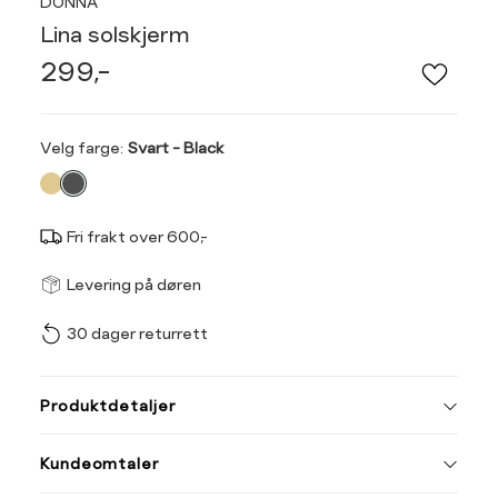
DONNA
Lina solskjerm
299,-
Velg
Velg farge:
Svart - Black
farge
Fri frakt over 600,-
Størrel
Få v
Levering på døren
30 dager returrett
Vi gir beskjed hvis varen 
ønsket 
L
Produktdetaljer
ONESIZE
Kundeomtaler