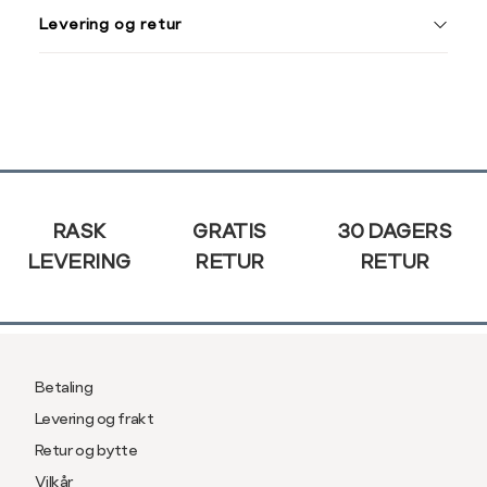
Din
Levering og retur
e-
post
Sidebunn
RASK
GRATIS
30 DAGERS
LEVERING
RETUR
RETUR
Betaling
Levering og frakt
Retur og bytte
Vilkår