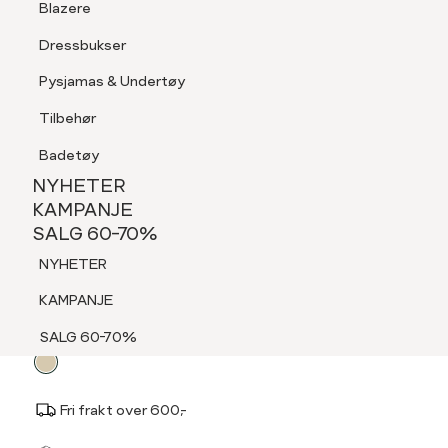
Blazere
Tilbehør
Dressbukser
LOGG INN
FAVORITTER
SØK
Shorts
Pysjamas & Undertøy
Pysjamas & Undertøy
Tilbehør
NYHETER
KAMPANJE
Badetøy
SALG 60-70%
NYHETER
INTEX
NYHETER
KAMPANJE
Lue
SALG 60-70%
KAMPANJE
399,-
NYHETER
SALG 60-70%
KAMPANJE
Velg
Velg farge:
Beige - Wood Ash
SALG 60-70%
farge
Fri frakt over 600,-