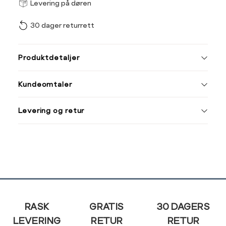
Størrel
Få v
Levering på døren
30 dager returrett
Vi gir beskjed hvis varen 
ønsket 
L
Produktdetaljer
ONESIZE
Kundeomtaler
Din
Levering og retur
e-
post
Sidebunn
RASK
GRATIS
30 DAGERS
LEVERING
RETUR
RETUR