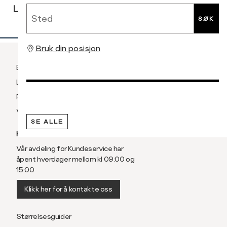
Sted
LEVERING
RETUR
RETUR
SØK
Bruk din posisjon
Betaling
Levering og frakt
Retur og bytte
Vilkår
SE ALLE
KUNDESERVICE
Vår avdeling for Kundeservice har
åpent hverdager mellom kl 09:00 og
15:00
Klikk her for å kontakte oss
Størrelsesguider