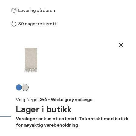
Størrel
Få v
Levering på døren
30 dager returrett
Vi gir beskjed hvis varen 
ønsket 
L
Produktdetaljer
ONESIZE
Kundeomtaler
Din
Levering og retur
e-
Velg
post
farge
Velg farge:
Grå - White grey mélange
Lager i butikk
Sidebunn
Varelager er kun et estimat. Ta kontakt med butikk
for nøyaktig varebeholdning
RASK
GRATIS
30 DAGERS