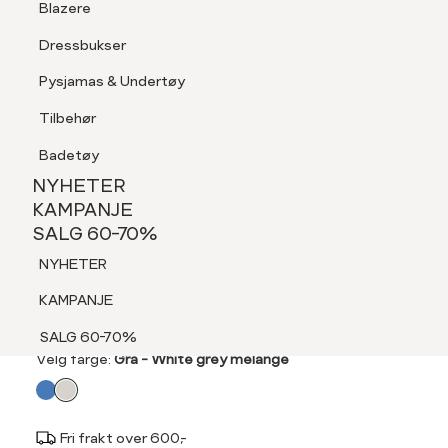
Blazere
Tilbehør
Dressbukser
LOGG INN
FAVORITTER
SØK
Shorts
Pysjamas & Undertøy
Pysjamas & Undertøy
Tilbehør
NYHETER
KAMPANJE
Badetøy
SALG 60-70%
NYHETER
NYHETER
KAMPANJE
DONNA
SALG 60-70%
KAMPANJE
Maria skjerf
NYHETER
SALG 60-70%
699,-
KAMPANJE
SALG 60-70%
Velg
Velg farge:
Grå - White grey mélange
farge
Fri frakt over 600,-