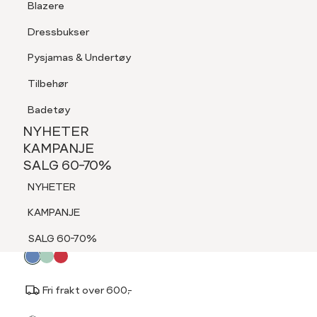
Blazere
Tilbehør
Dressbukser
LOGG INN
FAVORITTER
SØK
Shorts
Pysjamas & Undertøy
Pysjamas & Undertøy
Tilbehør
NYHETER
KAMPANJE
Badetøy
SALG 60-70%
NYHETER
MARIE PHILIPPE
NYHETER
KAMPANJE
Mina skjerf
SALG 60-70%
KAMPANJE
499,-
NYHETER
SALG 60-70%
KAMPANJE
Velg
Velg farge:
Blå - Blue Bonnet
SALG 60-70%
farge
Fri frakt over 600,-