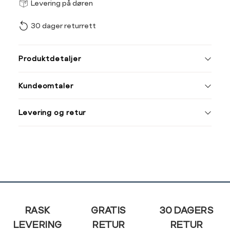
Størrel
Få v
Levering på døren
30 dager returrett
Vi gir beskjed hvis varen 
ønsket 
L
Produktdetaljer
ONESIZE
Kundeomtaler
Din
Levering og retur
e-
post
Sidebunn
RASK
GRATIS
30 DAGERS
LEVERING
RETUR
RETUR