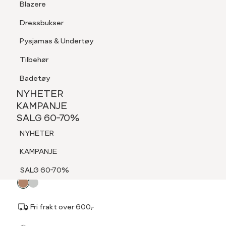
Blazere
Tilbehør
Dressbukser
LOGG INN
FAVORITTER
SØK
Shorts
Pysjamas & Undertøy
Pysjamas & Undertøy
Tilbehør
NYHETER
KAMPANJE
Badetøy
SALG 60-70%
NYHETER
DONNA
NYHETER
KAMPANJE
Miranda pannebånd
SALG 60-70%
KAMPANJE
299,-
NYHETER
SALG 60-70%
KAMPANJE
Velg
Velg farge:
Brun - Camel
SALG 60-70%
farge
Fri frakt over 600,-