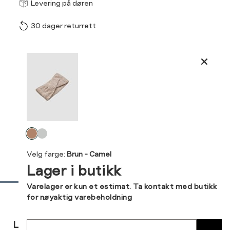
Størrel
Få v
Levering på døren
30 dager returrett
Vi gir beskjed hvis varen 
ønsket 
L
Produktdetaljer
ONESIZE
Kundeomtaler
Din
Levering og retur
e-
Velg
post
farge
Velg farge:
Brun - Camel
Lager i butikk
Sidebunn
Varelager er kun et estimat. Ta kontakt med butikk
for nøyaktig varebeholdning
RASK
GRATIS
30 DAGERS
Sted
LEVERING
RETUR
RETUR