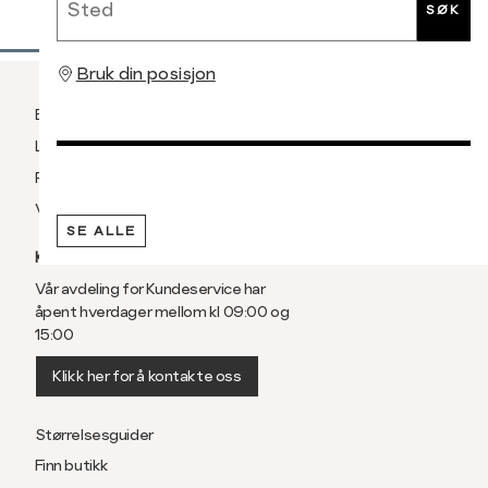
SØK
Bruk din posisjon
Betaling
Levering og frakt
Retur og bytte
Vilkår
SE ALLE
KUNDESERVICE
Vår avdeling for Kundeservice har
åpent hverdager mellom kl 09:00 og
15:00
Klikk her for å kontakte oss
Størrelsesguider
Finn butikk