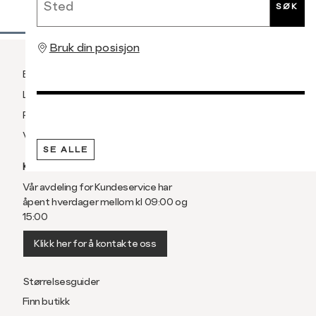
SØK
Bruk din posisjon
Betaling
Levering og frakt
Retur og bytte
Vilkår
SE ALLE
KUNDESERVICE
Vår avdeling for Kundeservice har
åpent hverdager mellom kl 09:00 og
15:00
Klikk her for å kontakte oss
Størrelsesguider
Finn butikk