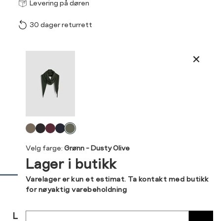
Størrel
Få v
Levering på døren
30 dager returrett
Vi gir beskjed hvis varen 
ønsket 
L
Produktdetaljer
ONESIZE
Kundeomtaler
Din
Levering og retur
e-
Velg
post
farge
Velg farge:
Grønn - Dusty Olive
Lager i butikk
Sidebunn
Varelager er kun et estimat. Ta kontakt med butikk
for nøyaktig varebeholdning
RASK
GRATIS
30 DAGERS
Sted
LEVERING
RETUR
RETUR