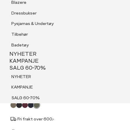
Blazere
Tilbehør
Dressbukser
LOGG INN
FAVORITTER
SØK
Shorts
Pysjamas & Undertøy
Pysjamas & Undertøy
Tilbehør
NYHETER
KAMPANJE
Badetøy
SALG 60-70%
NYHETER
MARIE PHILIPPE
NYHETER
KAMPANJE
Olea skjerf
SALG 60-70%
KAMPANJE
499,-
NYHETER
SALG 60-70%
KAMPANJE
Velg
Velg farge:
Grønn - Dusty Olive
SALG 60-70%
farge
Fri frakt over 600,-