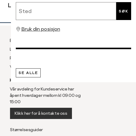
Sted
LEVERING
RETUR
RETUR
SØK
Bruk din posisjon
Betaling
Levering og frakt
Retur og bytte
Vilkår
SE ALLE
KUNDESERVICE
Vår avdeling for Kundeservice har
åpent hverdager mellom kl 09:00 og
15:00
Klikk her for å kontakte oss
Størrelsesguider