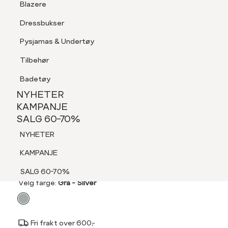
Blazere
Tilbehør
Dressbukser
LOGG INN
FAVORITTER
SØK
Shorts
Pysjamas & Undertøy
Pysjamas & Undertøy
Tilbehør
NYHETER
KAMPANJE
Badetøy
SALG 60-70%
NYHETER
NYHETER
KAMPANJE
PILGRIM
SALG 60-70%
KAMPANJE
Penelope ring sølvbelagt
NYHETER
SALG 60-70%
449,-
KAMPANJE
SALG 60-70%
Velg
Velg farge:
Grå - Silver
farge
Fri frakt over 600,-