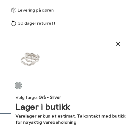
Størrel
Få v
Levering på døren
30 dager returrett
Vi gir beskjed hvis varen 
ønsket 
L
Produktdetaljer
Din
Kundeomtaler
e-
post
Levering og retur
Velg
farge
Velg farge:
Grå - Silver
Lager i butikk
Sidebunn
Varelager er kun et estimat. Ta kontakt med butikk
for nøyaktig varebeholdning
RASK
GRATIS
30 DAGERS