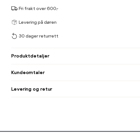
Fri frakt over 600,-
Størrel
Få v
Levering på døren
30 dager returrett
Vi gir beskjed hvis varen 
ønsket 
L
Produktdetaljer
80
85
Kundeomtaler
Din
Levering og retur
e-
post
Sidebunn