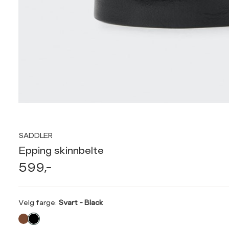
SADDLER
Epping skinnbelte
599,-
Velg
Velg farge:
Svart - Black
farge