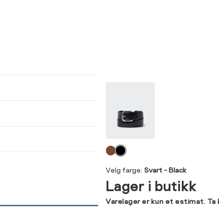
ser
arsel
kommer tilbake på lager. Velg
størrelse:
UKK
95
SEND
Velg
farge
Velg farge:
Svart - Black
Lager i butikk
Varelager er kun et estimat. Ta