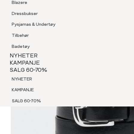
Blazere
Tilbehør
Dressbukser
Shorts
Pysjamas & Undertøy
Pysjamas & Undertøy
Tilbehør
NYHETER
KAMPANJE
Badetøy
SALG 60-70%
NYHETER
NYHETER
KAMPANJE
SALG 60-70%
KAMPANJE
NYHETER
SALG 60-70%
KAMPANJE
SALG 60-70%