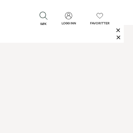
LOGG INN
FAVORITTER
SØK
LUKK
LUKK
Rask levering
Gratis retur
30 dagers retur