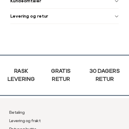
Kundeomtaler
Din
Levering og retur
e-
post
Sidebunn
RASK
GRATIS
30 DAGERS
LEVERING
RETUR
RETUR
Betaling
Levering og frakt
Retur og bytte