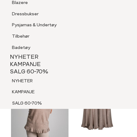
Blazere
Tilbehør
Dressbukser
LOGG INN
FAVORITTER
SØK
Shorts
Pysjamas & Undertøy
Pysjamas & Undertøy
Tilbehør
NYHETER
KAMPANJE
Badetøy
SALG 60-70%
NYHETER
NYHETER
KAMPANJE
SALG 60-70%
KAMPANJE
NYHETER
SALG 60-70%
KAMPANJE
SALG 60-70%