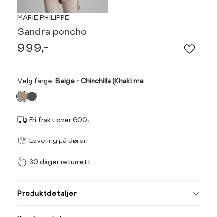
MARIE PHILIPPE
Sandra poncho
999,-
Velg
Velg farge:
Beige - Chinchilla (Khaki me
farge
Fri frakt over 600,-
Størrel
Få v
Levering på døren
30 dager returrett
Vi gir beskjed hvis varen 
ønsket 
L
Produktdetaljer
ONESIZE