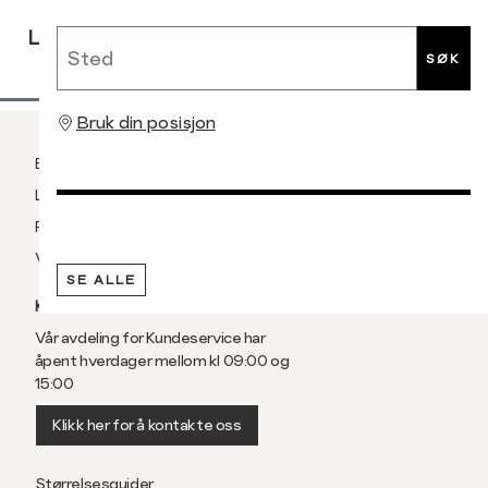
RASK
GRATIS
30 DAGERS
Sted
LEVERING
RETUR
RETUR
SØK
Bruk din posisjon
Betaling
Levering og frakt
Retur og bytte
Vilkår
SE ALLE
KUNDESERVICE
Vår avdeling for Kundeservice har
åpent hverdager mellom kl 09:00 og
15:00
Klikk her for å kontakte oss
Størrelsesguider