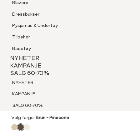
Blazere
Tilbehør
Dressbukser
LOGG INN
FAVORITTER
SØK
Shorts
Pysjamas & Undertøy
Pysjamas & Undertøy
Tilbehør
NYHETER
KAMPANJE
Badetøy
SALG 60-70%
60%
NYHETER
INTEX
NYHETER
KAMPANJE
Triangle sjal
SALG 60-70%
KAMPANJE
159,-
NYHETER
SALG 60-70%
399,-
KAMPANJE
SALG 60%
SALG 60-70%
Velg
Velg farge:
Brun - Pinecone
farge