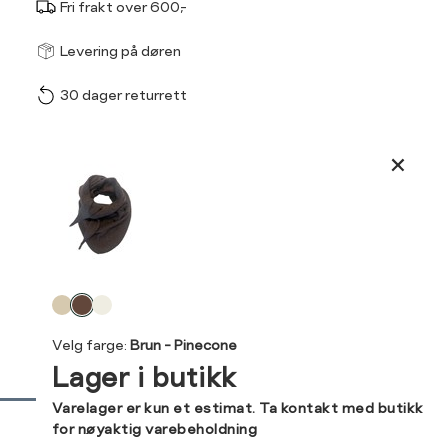
Fri frakt over 600,-
Størrel
Få v
Levering på døren
30 dager returrett
Vi gir beskjed hvis varen 
ønsket 
L
Produktdetaljer
ONESIZE
Kundeomtaler
Din
Levering og retur
e-
Velg
post
farge
Velg farge:
Brun - Pinecone
Lager i butikk
Sidebunn
Varelager er kun et estimat. Ta kontakt med butikk
for nøyaktig varebeholdning