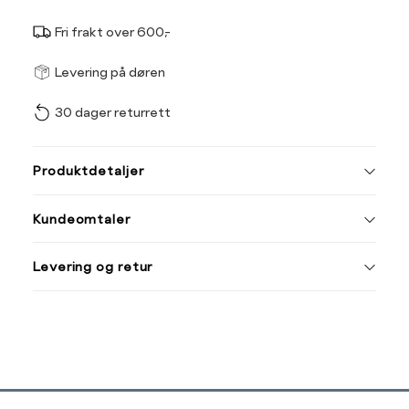
Fri frakt over 600,-
Størrel
Få v
Levering på døren
30 dager returrett
Vi gir beskjed hvis varen 
ønsket 
L
Produktdetaljer
Din
Kundeomtaler
e-
post
Levering og retur
Sidebunn