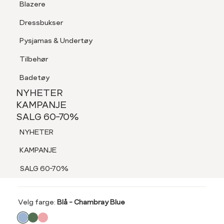
Blazere
Tilbehør
Dressbukser
LOGG INN
FAVORITTER
SØK
Shorts
Pysjamas & Undertøy
Pysjamas & Undertøy
Tilbehør
NYHETER
KAMPANJE
Badetøy
SALG 60-70%
NYHETER
60%
NYHETER
KAMPANJE
INTEX
SALG 60-70%
KAMPANJE
Skjerf med blomster
NYHETER
SALG 60-70%
239,-
KAMPANJE
599,-
SALG 60-70%
SALG 60%
Velg
Velg farge:
Blå - Chambray Blue
farge