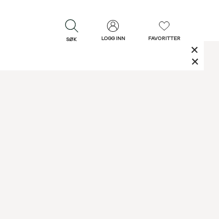
LOGG INN
FAVORITTER
SØK
LUKK
LUKK
Rask levering
Gratis retur
30 dagers retur