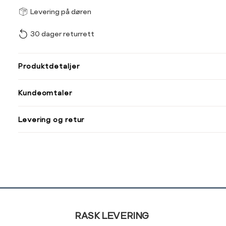
Størrel
Få v
Levering på døren
30 dager returrett
Vi gir beskjed hvis varen 
ønsket 
L
Produktdetaljer
Din
Kundeomtaler
e-
post
Levering og retur
Sidebunn
RASK LEVERING