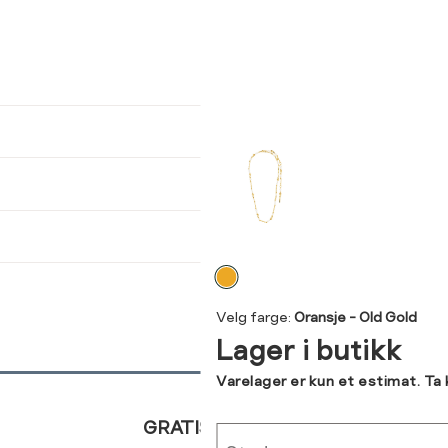
ser
arsel
kommer tilbake på lager. Velg
størrelse:
UKK
SEND
Velg
farge
Velg farge:
Oransje - Old Gold
Lager i butikk
Varelager er kun et estimat. Ta
GRATIS RETUR
Sted