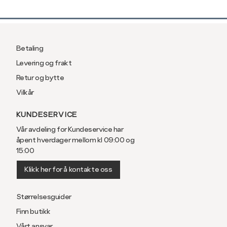
Betaling
Levering og frakt
Retur og bytte
Vilkår
KUNDESERVICE
Vår avdeling for Kundeservice har
åpent hverdager mellom kl 09:00 og
15:00
Klikk her for å kontakte oss
Størrelsesguider
Finn butikk
Vårt ansvar