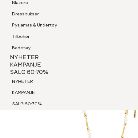
Blazere
Tilbehør
Dressbukser
Shorts
Pysjamas & Undertøy
Pysjamas & Undertøy
Tilbehør
NYHETER
KAMPANJE
Badetøy
SALG 60-70%
NYHETER
NYHETER
KAMPANJE
SALG 60-70%
KAMPANJE
NYHETER
SALG 60-70%
KAMPANJE
SALG 60-70%