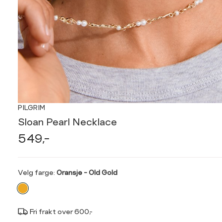
PILGRIM
Sloan Pearl Necklace
549,-
Velg
Velg farge:
Oransje - Old Gold
farge
Fri frakt over 600,-