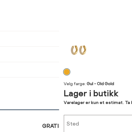
ser
arsel
kommer tilbake på lager. Velg
størrelse:
UKK
SEND
Velg
farge
Velg farge:
Gul - Old Gold
Lager i butikk
Varelager er kun et estimat. Ta
Sted
GRATIS RETUR