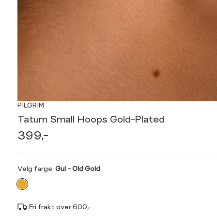
PILGRIM
Tatum Small Hoops Gold-Plated
399,-
Velg
Velg farge:
Gul - Old Gold
farge
Fri frakt over 600,-