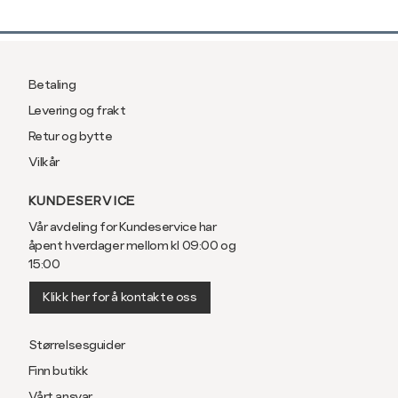
Betaling
Levering og frakt
Retur og bytte
Vilkår
KUNDESERVICE
Vår avdeling for Kundeservice har
åpent hverdager mellom kl 09:00 og
15:00
Klikk her for å kontakte oss
Størrelsesguider
Finn butikk
Vårt ansvar