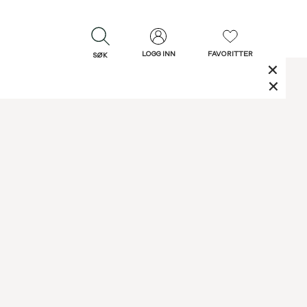
LOGG INN
FAVORITTER
SØK
LUKK
LUKK
Rask levering
Gratis retur
30 dagers retur