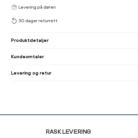
Størrel
Få v
Levering på døren
30 dager returrett
Vi gir beskjed hvis varen 
ønsket 
L
Produktdetaljer
Din
Kundeomtaler
e-
post
Levering og retur
Sidebunn
RASK LEVERING