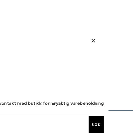
 kontakt med butikk for nøyaktig varebeholdning
SØK
30 DAGERS RETUR