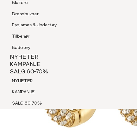
Blazere
Tilbehør
Dressbukser
Shorts
Pysjamas & Undertøy
Pysjamas & Undertøy
Tilbehør
NYHETER
KAMPANJE
Badetøy
SALG 60-70%
NYHETER
NYHETER
KAMPANJE
SALG 60-70%
KAMPANJE
NYHETER
SALG 60-70%
KAMPANJE
SALG 60-70%