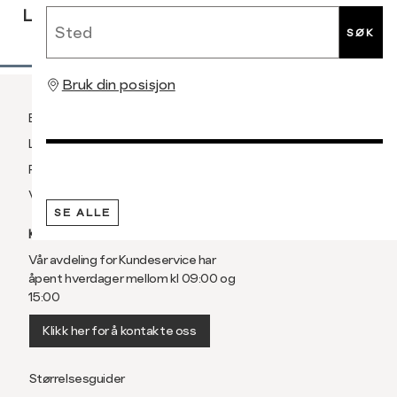
Sted
LEVERING
RETUR
RETUR
SØK
Bruk din posisjon
Betaling
Levering og frakt
Retur og bytte
Vilkår
SE ALLE
KUNDESERVICE
Vår avdeling for Kundeservice har
åpent hverdager mellom kl 09:00 og
15:00
Klikk her for å kontakte oss
Størrelsesguider