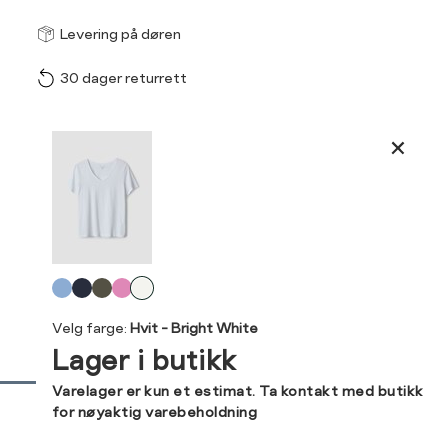
Størrel
Få v
Levering på døren
30 dager returrett
Vi gir beskjed hvis varen 
ønsket 
Størrelse
Klesstørrelse
L
Produktdetaljer
XS
34
XS
S
Kundeomtaler
S
36
XXL
XXXL
M
38
Levering og retur
L
40
Velg
Din
farge
XL
42
Velg farge:
Hvit - Bright White
e-
Lager i butikk
post
XXL
44
Sidebunn
Varelager er kun et estimat. Ta kontakt med butikk
for nøyaktig varebeholdning
RASK
GRATIS
30 DAGERS