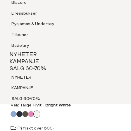
Blazere
Tilbehør
Dressbukser
LOGG INN
FAVORITTER
SØK
Shorts
Pysjamas & Undertøy
Pysjamas & Undertøy
Tilbehør
NYHETER
KAMPANJE
Badetøy
SALG 60-70%
NYHETER
NYHETER
KAMPANJE
VA VITE
SALG 60-70%
KAMPANJE
Ava v-hals t-skjorte
NYHETER
SALG 60-70%
199,-
KAMPANJE
SALG 60-70%
Velg
Velg farge:
Hvit - Bright White
farge
Fri frakt over 600,-