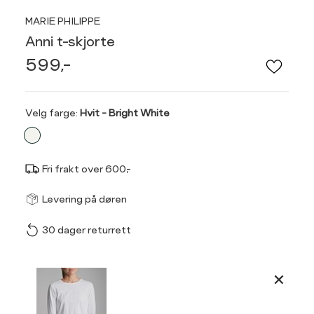
MARIE PHILIPPE
Anni t-skjorte
599,-
Velg
Velg farge:
Hvit - Bright White
farge
Fri frakt over 600,-
Størrel
Få v
Levering på døren
30 dager returrett
Vi gir beskjed hvis varen 
ønsket 
Størrelse
Klesstørrelse
L
Produktdetaljer
XS
34
XS
S
Kundeomtaler
S
36