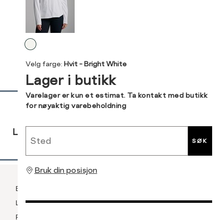
XXL
M
38
Levering og retur
L
40
Velg
Din
farge
XL
42
Velg farge:
Hvit - Bright White
e-
Lager i butikk
post
XXL
44
Sidebunn
Varelager er kun et estimat. Ta kontakt med butikk
for nøyaktig varebeholdning
RASK
GRATIS
30 DAGERS
Sted
LEVERING
RETUR
RETUR
SØK
Bruk din posisjon
Betaling
Levering og frakt
Retur og bytte