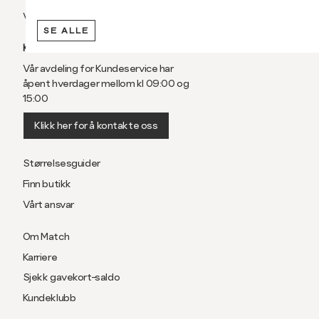
Vilkår
SE ALLE
KUNDESERVICE
Vår avdeling for Kundeservice har
åpent hverdager mellom kl 09:00 og
15:00
Klikk her for å kontakte oss
Størrelsesguider
Finn butikk
Vårt ansvar
Om Match
Karriere
Sjekk gavekort-saldo
Kundeklubb