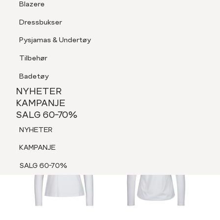
Blazere
Tilbehør
Dressbukser
LOGG INN
FAVORITTER
SØK
Shorts
Pysjamas & Undertøy
Pysjamas & Undertøy
Tilbehør
NYHETER
KAMPANJE
Badetøy
SALG 60-70%
NYHETER
NYHETER
KAMPANJE
SALG 60-70%
KAMPANJE
NYHETER
SALG 60-70%
KAMPANJE
SALG 60-70%