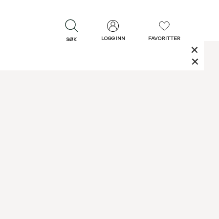
LOGG INN
FAVORITTER
SØK
LUKK
LUKK
Rask levering
Gratis retur
30 dagers retur