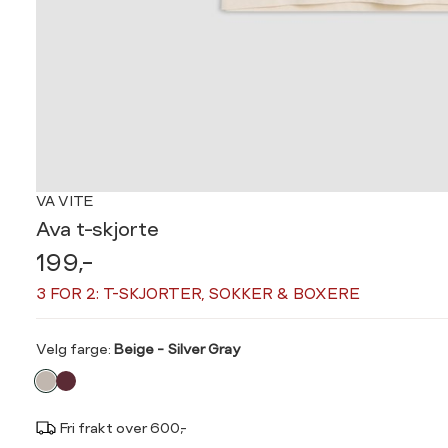
VA VITE
Ava t-skjorte
199,-
3 FOR 2: T-SKJORTER, SOKKER & BOXERE
Velg
Velg farge:
Beige - Silver Gray
farge
Fri frakt over 600,-