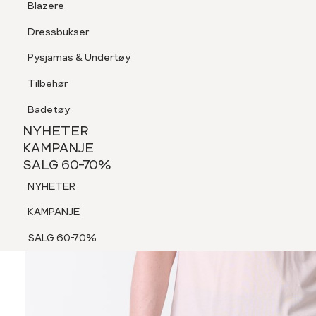
Blazere
Tilbehør
Dressbukser
Shorts
Pysjamas & Undertøy
Pysjamas & Undertøy
Tilbehør
NYHETER
KAMPANJE
Badetøy
SALG 60-70%
NYHETER
NYHETER
KAMPANJE
SALG 60-70%
KAMPANJE
NYHETER
SALG 60-70%
KAMPANJE
SALG 60-70%