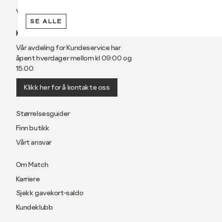
Vilkår
SE ALLE
KUNDESERVICE
Vår avdeling for Kundeservice har
åpent hverdager mellom kl 09:00 og
15:00
Klikk her for å kontakte oss
Størrelsesguider
Finn butikk
Vårt ansvar
Om Match
Karriere
Sjekk gavekort-saldo
Kundeklubb