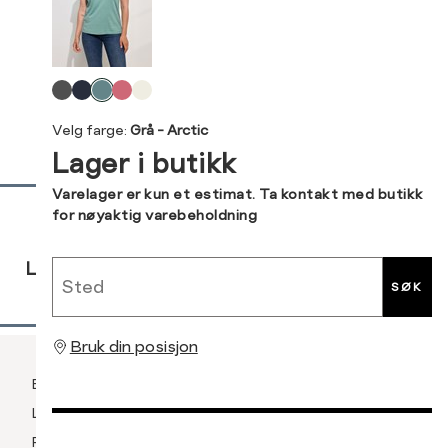
XXL
XXXL
M
38
Levering og retur
L
40
Velg
Din
farge
XL
42
Velg farge:
Grå - Arctic
e-
Lager i butikk
post
XXL
44
Sidebunn
Varelager er kun et estimat. Ta kontakt med butikk
for nøyaktig varebeholdning
RASK
GRATIS
30 DAGERS
Sted
LEVERING
RETUR
RETUR
SØK
Bruk din posisjon
Betaling
Levering og frakt
Retur og bytte