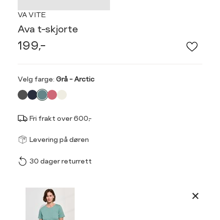
VA VITE
Ava t-skjorte
199,-
Velg
Velg farge:
Grå - Arctic
farge
Fri frakt over 600,-
Størrel
Få v
Levering på døren
30 dager returrett
Vi gir beskjed hvis varen 
ønsket 
Størrelse
Klesstørrelse
L
Produktdetaljer
XS
34
XS
S
Kundeomtaler
S
36