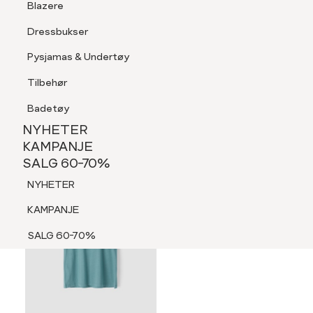
Blazere
Tilbehør
Dressbukser
LOGG INN
FAVORITTER
SØK
Shorts
Pysjamas & Undertøy
Pysjamas & Undertøy
Tilbehør
NYHETER
KAMPANJE
Badetøy
SALG 60-70%
NYHETER
NYHETER
KAMPANJE
SALG 60-70%
KAMPANJE
NYHETER
SALG 60-70%
KAMPANJE
SALG 60-70%