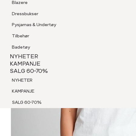
Blazere
Tilbehør
Dressbukser
Shorts
Pysjamas & Undertøy
Pysjamas & Undertøy
Tilbehør
NYHETER
KAMPANJE
Badetøy
SALG 60-70%
NYHETER
NYHETER
KAMPANJE
SALG 60-70%
KAMPANJE
NYHETER
SALG 60-70%
KAMPANJE
SALG 60-70%