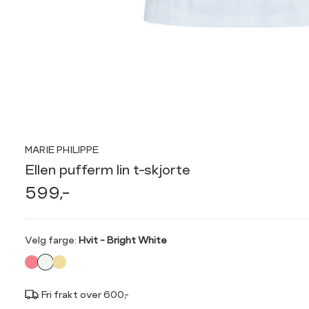
MARIE PHILIPPE
Ellen pufferm lin t-skjorte
599,-
Velg
Velg farge:
Hvit - Bright White
farge
Fri frakt over 600,-