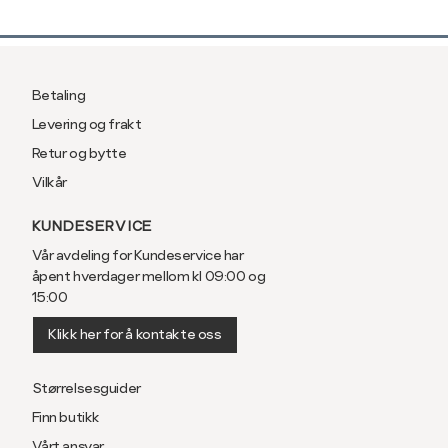
Betaling
Levering og frakt
Retur og bytte
Vilkår
KUNDESERVICE
Vår avdeling for Kundeservice har
åpent hverdager mellom kl 09:00 og
15:00
Klikk her for å kontakte oss
Størrelsesguider
Finn butikk
Vårt ansvar