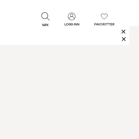
LOGG INN
FAVORITTER
SØK
LUKK
LUKK
Rask levering
Gratis retur
30 dagers retur