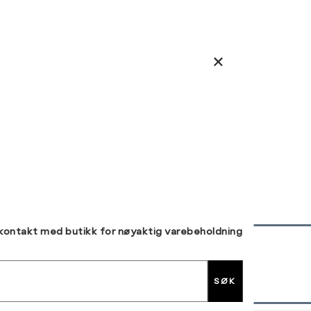
 kontakt med butikk for nøyaktig varebeholdning
30 DAGERS RETUR
SØK