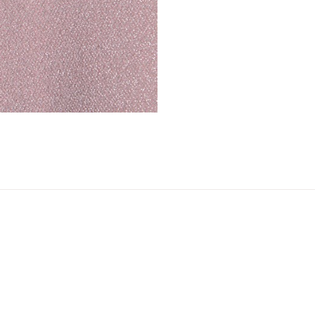
ser
arsel