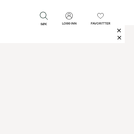
LOGG INN
FAVORITTER
SØK
LUKK
LUKK
Rask levering
Gratis retur
30 dagers retur