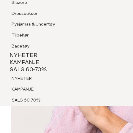
Blazere
Tilbehør
Dressbukser
Shorts
Pysjamas & Undertøy
Pysjamas & Undertøy
Tilbehør
NYHETER
KAMPANJE
Badetøy
SALG 60-70%
NYHETER
NYHETER
KAMPANJE
SALG 60-70%
KAMPANJE
NYHETER
SALG 60-70%
KAMPANJE
SALG 60-70%