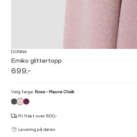
DONNA
Emiko glittertopp
699,-
Velg
Velg farge:
Rosa - Mauve Chalk
farge
Fri frakt over 600,-
Størrel
Få v
Levering på døren