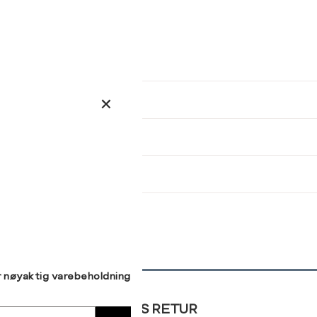
ser
arsel
kommer tilbake på lager. Velg
størrelse:
Brystvidde (cm)
Midjemål (cm)
Hoftemål (cm)
UKK
78-81
62-64
86-89
M
L
XL
82-85
65-67
93-96
86-89
68-71
97-100
90-93
72-75
101-104
SEND
94-97
76-79
105-107
98-101
80-84
108-112
r nøyaktig varebeholdning
GRATIS RETUR