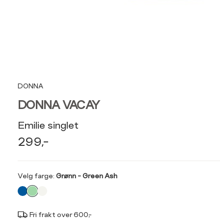
DONNA
DONNA VACAY
Emilie singlet
299,-
Velg
Velg farge:
Grønn - Green Ash
farge
Fri frakt over 600,-