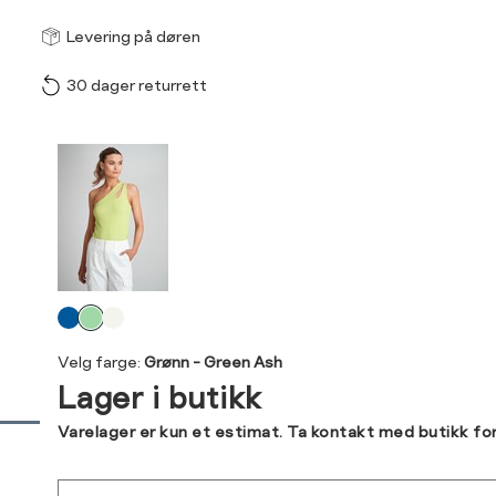
Størrel
Få v
Levering på døren
30 dager returrett
Vi gir beskjed hvis varen 
ønsket 
Størrelse
Klesstørrelse
L
Produktdetaljer
XS
34
XS
S
Kundeomtaler
S
36
XXL
M
38
Levering og retur
L
40
Velg
Din
farge
XL
42
Velg farge:
Grønn - Green Ash
e-
Lager i butikk
post
XXL
44
Sidebunn
Varelager er kun et estimat. Ta kontakt med butikk fo
RASK LEVERING
Sted