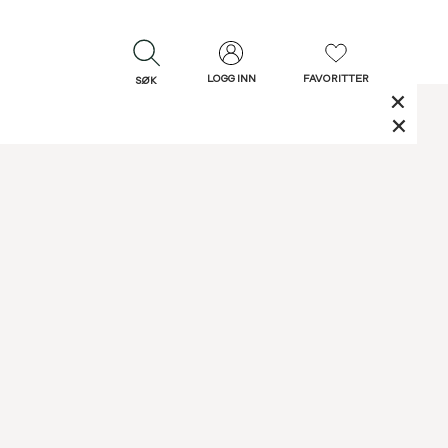
LOGG INN
FAVORITTER
SØK
LUKK
LUKK
Rask levering
Gratis retur
30 dagers retur