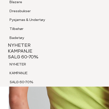
Blazere
Tilbehør
Dressbukser
Shorts
Pysjamas & Undertøy
Pysjamas & Undertøy
Tilbehør
NYHETER
KAMPANJE
Badetøy
SALG 60-70%
NYHETER
NYHETER
KAMPANJE
SALG 60-70%
KAMPANJE
NYHETER
SALG 60-70%
KAMPANJE
SALG 60-70%