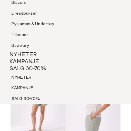
Blazere
Tilbehør
Dressbukser
LOGG INN
FAVORITTER
SØK
Shorts
Pysjamas & Undertøy
Pysjamas & Undertøy
Tilbehør
NYHETER
KAMPANJE
Badetøy
SALG 60-70%
NYHETER
60%
NYHETER
KAMPANJE
SALG 60-70%
KAMPANJE
NYHETER
SALG 60-70%
KAMPANJE
SALG 60-70%