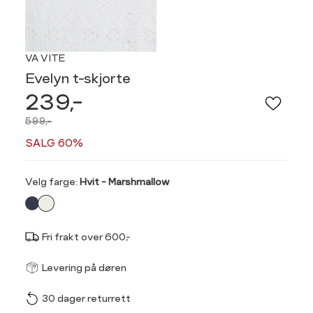
VA VITE
Evelyn t-skjorte
239,-
599,-
SALG 60%
Velg
Velg farge:
Hvit - Marshmallow
farge
Fri frakt over 600,-
Størrel
Få v
Levering på døren
30 dager returrett
Vi gir beskjed hvis varen 