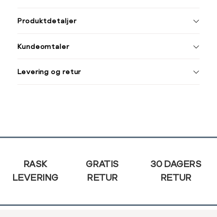
ønsket 
Størrelse
Klesstørrelse
L
Produktdetaljer
XS
34
XS
S
Kundeomtaler
S
36
XXXL
M
38
Levering og retur
L
40
Din
XL
42
e-
post
XXL
44
Sidebunn
RASK
GRATIS
30 DAGERS
LEVERING
RETUR
RETUR