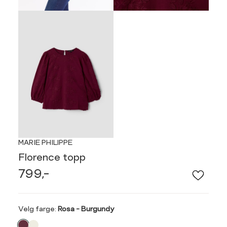
MARIE PHILIPPE
Florence topp
799,-
Velg
Velg farge:
Rosa - Burgundy
farge