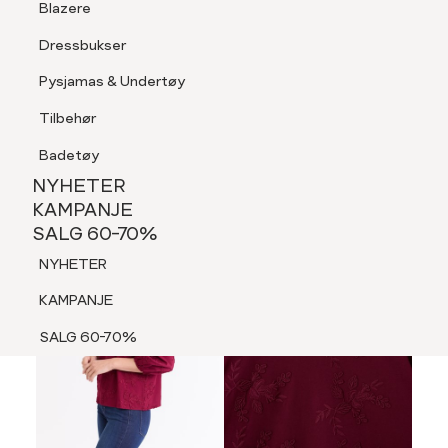
Blazere
Tilbehør
Dressbukser
LOGG INN
FAVORITTER
SØK
Shorts
Pysjamas & Undertøy
Pysjamas & Undertøy
Tilbehør
NYHETER
KAMPANJE
Badetøy
SALG 60-70%
NYHETER
NYHETER
KAMPANJE
SALG 60-70%
KAMPANJE
NYHETER
SALG 60-70%
KAMPANJE
SALG 60-70%