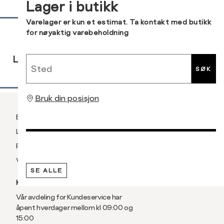
Lager i butikk
post
XXL
44
Sidebunn
Varelager er kun et estimat. Ta kontakt med butikk
for nøyaktig varebeholdning
RASK
GRATIS
30 DAGERS
Sted
LEVERING
RETUR
RETUR
SØK
Bruk din posisjon
Betaling
Levering og frakt
Retur og bytte
Vilkår
SE ALLE
KUNDESERVICE
Vår avdeling for Kundeservice har
åpent hverdager mellom kl 09:00 og
15:00