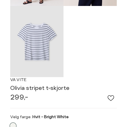
VA VITE
Olivia stripet t-skjorte
299,-
Velg
Velg farge:
Hvit - Bright White
farge