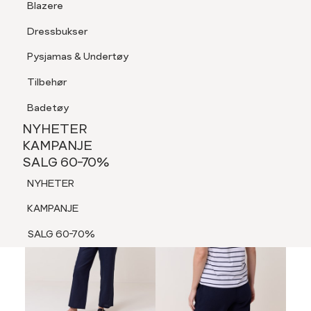
Blazere
Tilbehør
Dressbukser
LOGG INN
FAVORITTER
SØK
Shorts
Pysjamas & Undertøy
Pysjamas & Undertøy
Tilbehør
NYHETER
KAMPANJE
Badetøy
SALG 60-70%
NYHETER
NYHETER
KAMPANJE
SALG 60-70%
KAMPANJE
NYHETER
SALG 60-70%
KAMPANJE
SALG 60-70%