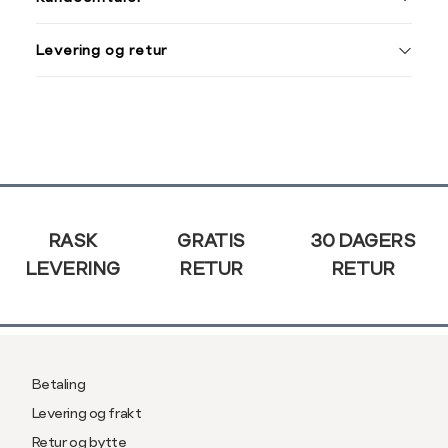
XXL
XXXL
M
38
Levering og retur
L
40
Din
XL
42
e-
post
XXL
44
Sidebunn
RASK
GRATIS
30 DAGERS
LEVERING
RETUR
RETUR
Betaling
Levering og frakt
Retur og bytte