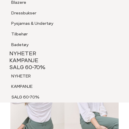
Blazere
Tilbehør
Dressbukser
LOGG INN
FAVORITTER
SØK
Shorts
Pysjamas & Undertøy
Pysjamas & Undertøy
Tilbehør
NYHETER
KAMPANJE
Badetøy
SALG 60-70%
NYHETER
NYHETER
KAMPANJE
SALG 60-70%
KAMPANJE
NYHETER
SALG 60-70%
KAMPANJE
SALG 60-70%