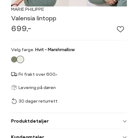
MARIE PHILIPPE
Valensia lintopp
699,-
Velg
Velg farge:
Hvit - Marshmallow
farge
Fri frakt over 600,-
Størrel
Få v
Levering på døren
30 dager returrett
Vi gir beskjed hvis varen 
ønsket 
Størrelse
Klesstørrelse
L
Produktdetaljer
XS
34
XS
S
Kundeomtaler
S
36