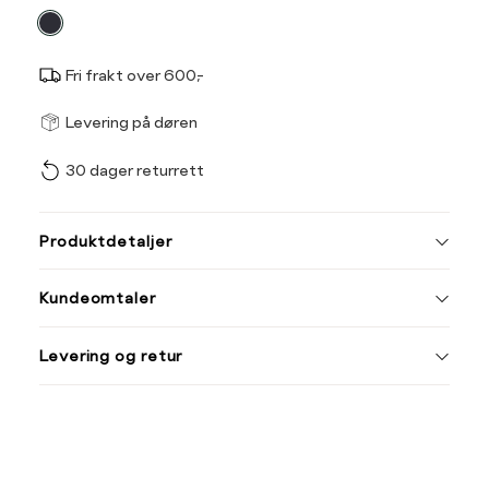
farge
Fri frakt over 600,-
Størrel
Få v
Levering på døren
30 dager returrett
Vi gir beskjed hvis varen 
ønsket 
L
Produktdetaljer
Din
Kundeomtaler
e-
post
Levering og retur