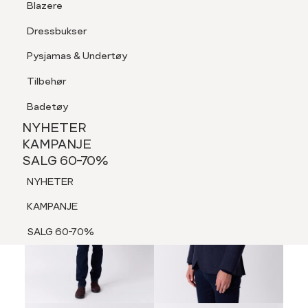
Blazere
Tilbehør
Dressbukser
LOGG INN
FAVORITTER
SØK
Shorts
Pysjamas & Undertøy
Pysjamas & Undertøy
Tilbehør
NYHETER
KAMPANJE
Badetøy
SALG 60-70%
NYHETER
NYHETER
KAMPANJE
SALG 60-70%
KAMPANJE
NYHETER
SALG 60-70%
KAMPANJE
SALG 60-70%