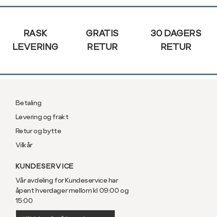
Sidebunn
RASK
GRATIS
30 DAGERS
LEVERING
RETUR
RETUR
Betaling
Levering og frakt
Retur og bytte
Vilkår
KUNDESERVICE
Vår avdeling for Kundeservice har
åpent hverdager mellom kl 09:00 og
15:00