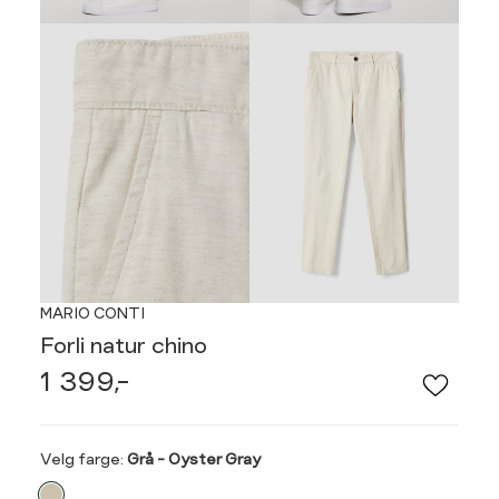
MARIO CONTI
Forli natur chino
1 399,-
Velg
Velg farge:
Grå - Oyster Gray
farge