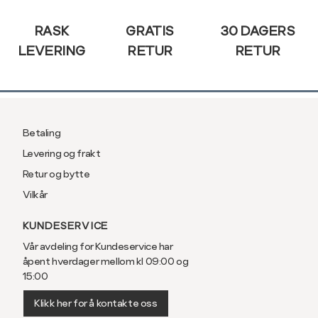
e-
post
34"
RASK
GRATIS
30 DAGERS
LEVERING
RETUR
RETUR
36"
38"
40"
1
Betaling
Levering og frakt
Retur og bytte
Vilkår
KUNDESERVICE
Vår avdeling for Kundeservice har
åpent hverdager mellom kl 09:00 og
15:00
Klikk her for å kontakte oss