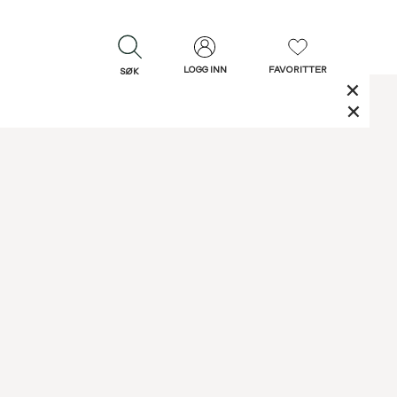
LOGG INN
FAVORITTER
SØK
LUKK
LUKK
Rask levering
Gratis retur
30 dagers retur