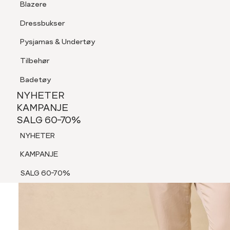
Blazere
Tilbehør
Dressbukser
Shorts
Pysjamas & Undertøy
Pysjamas & Undertøy
Tilbehør
NYHETER
KAMPANJE
Badetøy
SALG 60-70%
NYHETER
NYHETER
KAMPANJE
SALG 60-70%
KAMPANJE
NYHETER
SALG 60-70%
KAMPANJE
SALG 60-70%